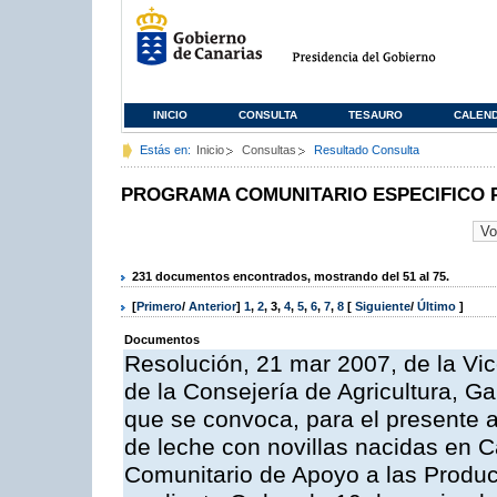
INICIO
CONSULTA
TESAURO
CALEN
Estás en:
Inicio
Consultas
Resultado Consulta
PROGRAMA COMUNITARIO ESPECIFICO 
231 documentos encontrados, mostrando del 51 al 75.
[
Primero
/
Anterior
]
1
,
2
,
3
,
4
,
5
,
6
,
7
,
8
[
Siguiente
/
Último
]
Documentos
Resolución, 21 mar 2007, de la Vic
de la Consejería de Agricultura, G
que se convoca, para el presente a
de leche con novillas nacidas en C
Comunitario de Apoyo a las Produc