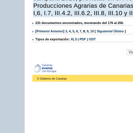
Producciones Agrarias de Canarias,
I,6, I.7, III.4.2, III.6.2, III.8, III.10 y I
231 documentos encontrados, mostrando del 176 al 200.
[
Primero
/
Anterior
]
3
,
4
,
5
,
6
,
7
,
8
,
9
,
10
[
Siguiente
/
Último
]
Tipos de exportación:
XLS
|
PDF
|
ODT
© Gobierno de Canarias