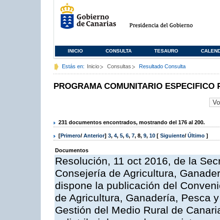
INICIO
CONSULTA
TESAURO
CALEN
Estás en:
Inicio
Consultas
Resultado Consulta
PROGRAMA COMUNITARIO ESPECIFICO 
231 documentos encontrados, mostrando del 176 al 200.
[
Primero
/
Anterior
]
3
,
4
,
5
,
6
,
7
,
8
,
9
,
10
[
Siguiente
/
Último
]
Documentos
Resolución, 11 oct 2016, de la Sec
Consejería de Agricultura, Ganader
dispone la publicación del Conveni
de Agricultura, Ganadería, Pesca y
Gestión del Medio Rural de Canar