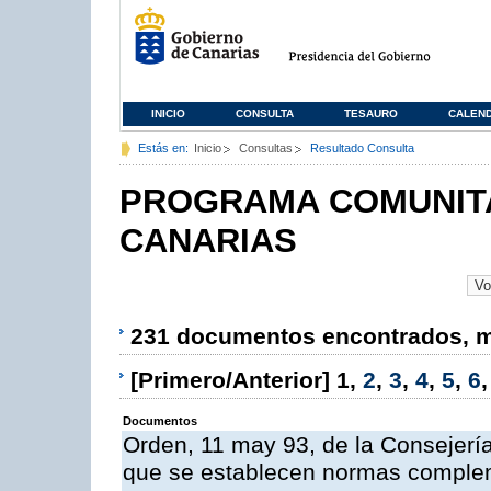
INICIO
CONSULTA
TESAURO
CALEN
Estás en:
Inicio
Consultas
Resultado Consulta
PROGRAMA COMUNITA
CANARIAS
231 documentos encontrados, mo
[Primero/Anterior]
1
,
2
,
3
,
4
,
5
,
6
Documentos
Orden, 11 may 93, de la Consejería 
que se establecen normas compleme