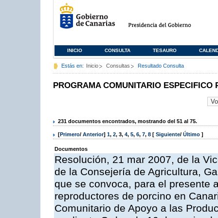
INICIO
CONSULTA
TESAURO
CALEN
Estás en:
Inicio
Consultas
Resultado Consulta
PROGRAMA COMUNITARIO ESPECIFICO 
231 documentos encontrados, mostrando del 51 al 75.
[
Primero
/
Anterior
]
1
,
2
,
3
,
4
,
5
,
6
,
7
,
8
[
Siguiente
/
Último
]
Documentos
Resolución, 21 mar 2007, de la Vic
de la Consejería de Agricultura, G
que se convoca, para el presente a
reproductores de porcino en Canar
Comunitario de Apoyo a las Produc