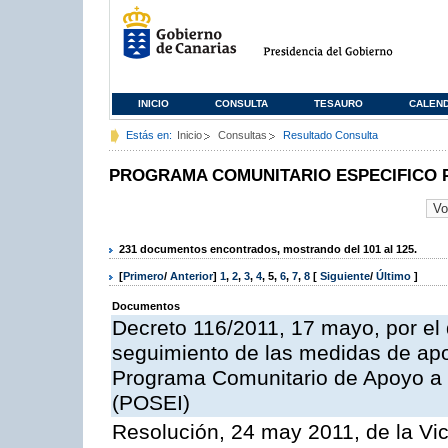
INICIO
CONSULTA
TESAURO
CALEN
Estás en:
Inicio
Consultas
Resultado Consulta
PROGRAMA COMUNITARIO ESPECIFICO 
231 documentos encontrados, mostrando del 101 al 125.
[
Primero
/
Anterior
]
1
,
2
,
3
,
4
,
5
,
6
,
7
,
8
[
Siguiente
/
Último
]
Documentos
Decreto 116/2011, 17 mayo, por el
seguimiento de las medidas de apoy
Programa Comunitario de Apoyo a 
(POSEI)
Resolución, 24 may 2011, de la Vic