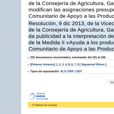
de la Consejería de Agricultura, G
modifican las asignaciones presup
Comunitario de Apoyo a las Produc
Resolución, 9 dic 2013, de la Vice
de la Consejería de Agricultura, G
da publicidad a la interpretación 
de la Medida II «Ayuda a los prod
Comunitario de Apoyo a las Produc
231 documentos encontrados, mostrando del 101 al 125.
[
Primero
/
Anterior
]
1
,
2
,
3
,
4
,
5
,
6
,
7
,
8
[
Siguiente
/
Último
]
Tipos de exportación:
XLS
|
PDF
|
ODT
© Gobierno de Canarias