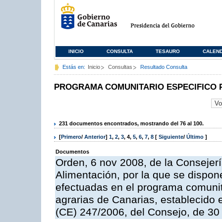
INICIO
CONSULTA
TESAURO
CALEN
Estás en:
Inicio
Consultas
Resultado Consulta
PROGRAMA COMUNITARIO ESPECIFICO 
231 documentos encontrados, mostrando del 76 al 100.
[
Primero
/
Anterior
]
1
,
2
,
3
,
4
,
5
,
6
,
7
,
8
[
Siguiente
/
Último
]
Documentos
Orden, 6 nov 2008, de la Consejerí
Alimentación, por la que se dispon
efectuadas en el programa comunit
agrarias de Canarias, establecido e
(CE) 247/2006, del Consejo, de 30