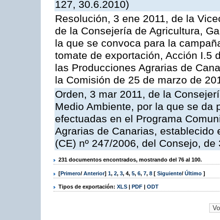
127, 30.6.2010)
Resolución, 3 ene 2011, de la Vice
de la Consejería de Agricultura, G
la que se convoca para la campaña
tomate de exportación, Acción I.5
las Producciones Agrarias de Cana
la Comisión de 25 de marzo de 201
Orden, 3 mar 2011, de la Consejerí
Medio Ambiente, por la que se da p
efectuadas en el Programa Comuni
Agrarias de Canarias, establecido e
(CE) nº 247/2006, del Consejo, de
231 documentos encontrados, mostrando del 76 al 100.
[
Primero
/
Anterior
]
1
,
2
,
3
,
4
,
5
,
6
,
7
,
8
[
Siguiente
/
Último
]
Tipos de exportación:
XLS
|
PDF
|
ODT