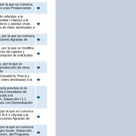
 por la que se convoca
yo a las Producciones
o referidas a la
edida I «Apoyo a la
flores y plantas vivas
vo de vides destinadas a
s, por la que se convoca
cciones Agrarias de
 por la que se modifica
ctor de caprino y
ntación de solicitudes
, por la que se
 producción de vinos
as
, Ganadería, Pesca y
 vides destinadas a la
ría prevista en la
ama Comunitario de
yuda a la
s», Subacción I.1.1
vinos con Denominación
, por la que se convoca
III.4.1 «Ayuda a la
ucciones Agrarias de
, por la que se convoca
gen local», Subacción
ovino», del Programa