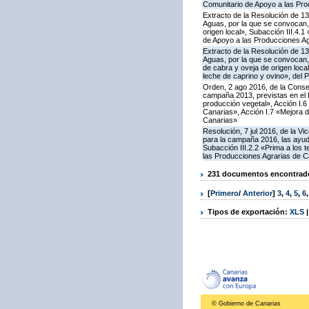
Comunitario de Apoyo a las Pro
Extracto de la Resolución de 13
Aguas, por la que se convocan,
origen local», Subacción III.4.
de Apoyo a las Producciones Ag
Extracto de la Resolución de 13
Aguas, por la que se convocan, 
de cabra y oveja de origen loca
leche de caprino y ovino», del
Orden, 2 ago 2016, de la Consej
campaña 2013, previstas en el 
producción vegetal», Acción I.
Canarias», Acción I.7 «Mejora d
Canarias»
Resolución, 7 jul 2016, de la V
para la campaña 2016, las ayuda
Subacción III.2.2 «Prima a los 
las Producciones Agrarias de C
231 documentos encontrados
[
Primero
/
Anterior
]
3
,
4
,
5
,
6
Tipos de exportación:
XLS
© Gobierno de Canarias