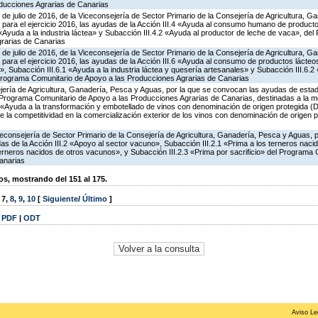
ducciones Agrarias de Canarias
 de julio de 2016, de la Viceconsejería de Sector Primario de la Consejería de Agricultura, G
 para el ejercicio 2016, las ayudas de la Acción III.4 «Ayuda al consumo humano de product
1 «Ayuda a la industria láctea» y Subacción III.4.2 «Ayuda al productor de leche de vaca», de
rarias de Canarias
 de julio de 2016, de la Viceconsejería de Sector Primario de la Consejería de Agricultura, G
para el ejercicio 2016, las ayudas de la Acción III.6 «Ayuda al consumo de productos lácte
l», Subacción III.6.1 «Ayuda a la industria láctea y quesería artesanales» y Subacción III.6.
 Programa Comunitario de Apoyo a las Producciones Agrarias de Canarias
ería de Agricultura, Ganadería, Pesca y Aguas, por la que se convocan las ayudas de estado
Programa Comunitario de Apoyo a las Producciones Agrarias de Canarias, destinadas a la me
6 «Ayuda a la transformación y embotellado de vinos con denominación de origen protegida 
e la competitividad en la comercialización exterior de los vinos con denominación de origen
iceconsejería de Sector Primario de la Consejería de Agricultura, Ganadería, Pesca y Aguas,
s de la Acción III.2 «Apoyo al sector vacuno», Subacción III.2.1 «Prima a los terneros naci
terneros nacidos de otros vacunos», y Subacción III.2.3 «Prima por sacrificio» del Programa
anarias
, mostrando del 151 al 175.
,
7
,
8
,
9
,
10
[
Siguiente
/
Último
]
|
PDF
|
ODT
Aviso Le