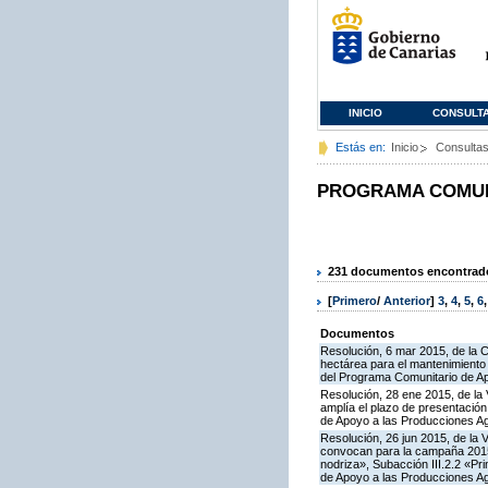
INICIO
CONSULT
Estás en:
Inicio
Consulta
PROGRAMA COMUNI
231 documentos encontrados
[
Primero
/
Anterior
]
3
,
4
,
5
,
6
Documentos
Resolución, 6 mar 2015, de la 
hectárea para el mantenimiento 
del Programa Comunitario de A
Resolución, 28 ene 2015, de la 
amplía el plazo de presentació
de Apoyo a las Producciones A
Resolución, 26 jun 2015, de la 
convocan para la campaña 2015 
nodriza», Subacción III.2.2 «Pr
de Apoyo a las Producciones Ag