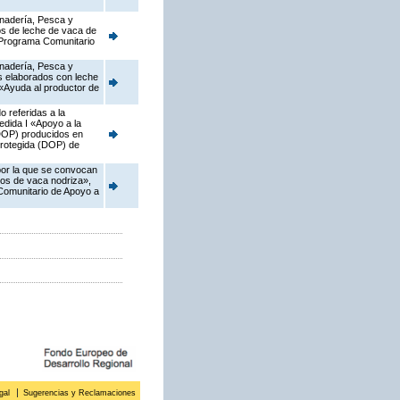
anadería, Pesca y
os de leche de vaca de
l Programa Comunitario
anadería, Pesca y
os elaborados con leche
2 «Ayuda al productor de
 referidas a la
dida I «Apoyo a la
(DOP) producidos en
 protegida (DOP) de
 por la que se convocan
dos de vaca nodriza»,
 Comunitario de Apoyo a
gal
Sugerencias y Reclamaciones