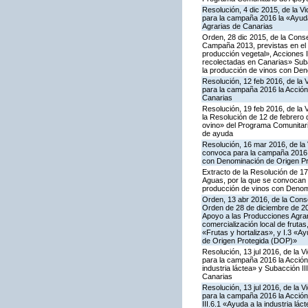
Resolución, 4 dic 2015, de la V
para la campaña 2016 la «Ayuda
Agrarias de Canarias
Orden, 28 dic 2015, de la Conse
Campaña 2013, previstas en el 
producción vegetal», Acciones I.
recolectadas en Canarias» Subac
la producción de vinos con De
Resolución, 12 feb 2016, de la 
para la campaña 2016 la Acción
Canarias
Resolución, 19 feb 2016, de la 
la Resolución de 12 de febrero
ovino» del Programa Comunitari
de ayuda
Resolución, 16 mar 2016, de la 
convoca para la campaña 2016 la
con Denominación de Origen Pr
Extracto de la Resolución de 17
Aguas, por la que se convocan p
producción de vinos con Denom
Orden, 13 abr 2016, de la Conse
Orden de 28 de diciembre de 20
Apoyo a las Producciones Agrari
comercialización local de frutas
«Frutas y hortalizas», y I.3 «A
de Origen Protegida (DOP)»
Resolución, 13 jul 2016, de la 
para la campaña 2016 la Acción
industria láctea» y Subacción I
Canarias
Resolución, 13 jul 2016, de la 
para la campaña 2016 la Acción
III.6.1 «Ayuda a la industria l