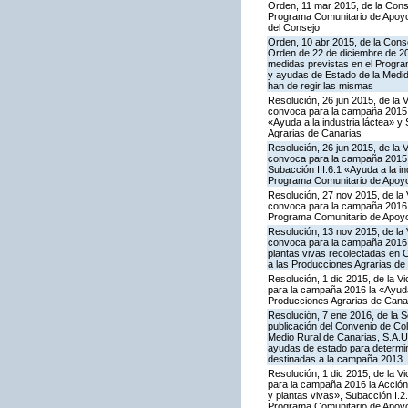
Orden, 11 mar 2015, de la Conse
Programa Comunitario de Apoyo 
del Consejo
Orden, 10 abr 2015, de la Conse
Orden de 22 de diciembre de 2
medidas previstas en el Progra
y ayudas de Estado de la Medid
han de regir las mismas
Resolución, 26 jun 2015, de la 
convoca para la campaña 2015 l
«Ayuda a la industria láctea» 
Agrarias de Canarias
Resolución, 26 jun 2015, de la 
convoca para la campaña 2015 l
Subacción III.6.1 «Ayuda a la i
Programa Comunitario de Apoyo
Resolución, 27 nov 2015, de la 
convoca para la campaña 2016 la
Programa Comunitario de Apoyo
Resolución, 13 nov 2015, de la 
convoca para la campaña 2016 la 
plantas vivas recolectadas en 
a las Producciones Agrarias de
Resolución, 1 dic 2015, de la V
para la campaña 2016 la «Ayuda 
Producciones Agrarias de Cana
Resolución, 7 ene 2016, de la S
publicación del Convenio de Col
Medio Rural de Canarias, S.A.U
ayudas de estado para determi
destinadas a la campaña 2013
Resolución, 1 dic 2015, de la V
para la campaña 2016 la Acción I
y plantas vivas», Subacción I.2
Programa Comunitario de Apoyo