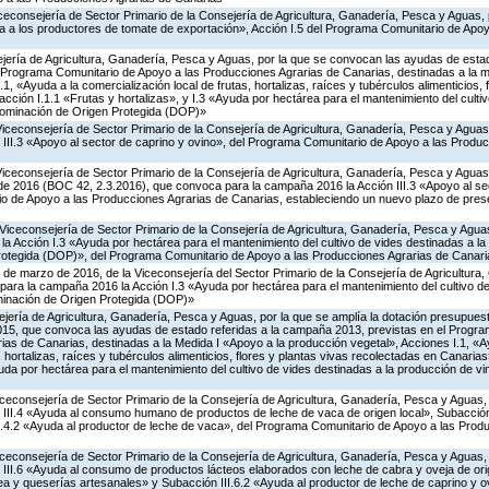
iceconsejería de Sector Primario de la Consejería de Agricultura, Ganadería, Pesca y Aguas,
 a los productores de tomate de exportación», Acción I.5 del Programa Comunitario de Apo
jería de Agricultura, Ganadería, Pesca y Aguas, por la que se convocan las ayudas de estad
Programa Comunitario de Apoyo a las Producciones Agrarias de Canarias, destinadas a la m
1, «Ayuda a la comercialización local de frutas, hortalizas, raíces y tubérculos alimenticios, 
ción I.1.1 «Frutas y hortalizas», y I.3 «Ayuda por hectárea para el mantenimiento del culti
nominación de Origen Protegida (DOP)»
Viceconsejería de Sector Primario de la Consejería de Agricultura, Ganadería, Pesca y Agua
 III.3 «Apoyo al sector de caprino y ovino», del Programa Comunitario de Apoyo a las Produ
Viceconsejería de Sector Primario de la Consejería de Agricultura, Ganadería, Pesca y Aguas,
 de 2016 (BOC 42, 2.3.2016), que convoca para la campaña 2016 la Acción III.3 «Apoyo al se
o de Apoyo a las Producciones Agrarias de Canarias, estableciendo un nuevo plazo de prese
Viceconsejería de Sector Primario de la Consejería de Agricultura, Ganadería, Pesca y Aguas
 Acción I.3 «Ayuda por hectárea para el mantenimiento del cultivo de vides destinadas a la
otegida (DOP)», del Programa Comunitario de Apoyo a las Producciones Agrarias de Canari
 de marzo de 2016, de la Viceconsejería del Sector Primario de la Consejería de Agricultura
ara la campaña 2016 la Acción I.3 «Ayuda por hectárea para el mantenimiento del cultivo de
inación de Origen Protegida (DOP)»
jería de Agricultura, Ganadería, Pesca y Aguas, por la que se amplía la dotación presupuesta
15, que convoca las ayudas de estado referidas a la campaña 2013, previstas en el Progr
as de Canarias, destinadas a la Medida I «Apoyo a la producción vegetal», Acciones I.1, «A
, hortalizas, raíces y tubérculos alimenticios, flores y plantas vivas recolectadas en Canaria
yuda por hectárea para el mantenimiento del cultivo de vides destinadas a la producción de 
Viceconsejería de Sector Primario de la Consejería de Agricultura, Ganadería, Pesca y Aguas
 III.4 «Ayuda al consumo humano de productos de leche de vaca de origen local», Subacción 
II.4.2 «Ayuda al productor de leche de vaca», del Programa Comunitario de Apoyo a las Prod
Viceconsejería de Sector Primario de la Consejería de Agricultura, Ganadería, Pesca y Aguas
 III.6 «Ayuda al consumo de productos lácteos elaborados con leche de cabra y oveja de ori
áctea y queserías artesanales» y Subacción III.6.2 «Ayuda al productor de leche de caprino y 