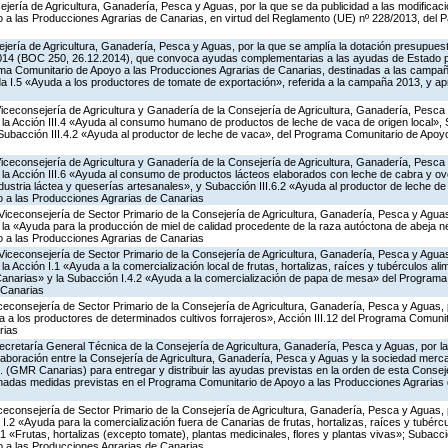
jería de Agricultura, Ganadería, Pesca y Aguas, por la que se da publicidad a las modificac
a las Producciones Agrarias de Canarias, en virtud del Reglamento (UE) nº 228/2013, del 
jería de Agricultura, Ganadería, Pesca y Aguas, por la que se amplía la dotación presupuesta
014 (BOC 250, 26.12.2014), que convoca ayudas complementarias a las ayudas de Estado 
ma Comunitario de Apoyo a las Producciones Agrarias de Canarias, destinadas a las campa
a I.5 «Ayuda a los productores de tomate de exportación», referida a la campaña 2013, y a
Viceconsejería de Agricultura y Ganadería de la Consejería de Agricultura, Ganadería, Pesca
a Acción III.4 «Ayuda al consumo humano de productos de leche de vaca de origen local», S
y Subacción III.4.2 «Ayuda al productor de leche de vaca», del Programa Comunitario de Apoy
Viceconsejería de Agricultura y Ganadería de la Consejería de Agricultura, Ganadería, Pesca
a Acción III.6 «Ayuda al consumo de productos lácteos elaborados con leche de cabra y ovej
ndustria láctea y queserías artesanales», y Subacción III.6.2 «Ayuda al productor de leche de 
 a las Producciones Agrarias de Canarias
Viceconsejería de Sector Primario de la Consejería de Agricultura, Ganadería, Pesca y Aguas
 «Ayuda para la producción de miel de calidad procedente de la raza autóctona de abeja neg
 a las Producciones Agrarias de Canarias
Viceconsejería de Sector Primario de la Consejería de Agricultura, Ganadería, Pesca y Aguas
Acción I.1 «Ayuda a la comercialización local de frutas, hortalizas, raíces y tubérculos alime
Canarias» y la Subacción I.4.2 «Ayuda a la comercialización de papa de mesa» del Program
 Canarias
iceconsejería de Sector Primario de la Consejería de Agricultura, Ganadería, Pesca y Aguas,
a los productores de determinados cultivos forrajeros», Acción III.12 del Programa Comunit
rias
ecretaría General Técnica de la Consejería de Agricultura, Ganadería, Pesca y Aguas, por la
aboración entre la Consejería de Agricultura, Ganadería, Pesca y Aguas y la sociedad mercan
. (GMR Canarias) para entregar y distribuir las ayudas previstas en la orden de esta Conse
nadas medidas previstas en el Programa Comunitario de Apoyo a las Producciones Agrarias 
iceconsejería de Sector Primario de la Consejería de Agricultura, Ganadería, Pesca y Aguas,
.2 «Ayuda para la comercialización fuera de Canarias de frutas, hortalizas, raíces y tubércul
.1 «Frutas, hortalizas (excepto tomate), plantas medicinales, flores y plantas vivas»; Subacc
 a las Producciones Agrarias de Canarias