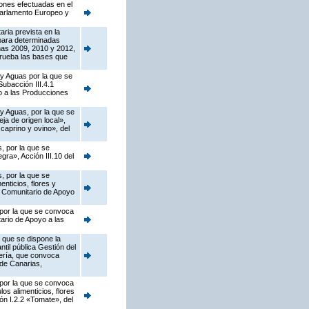
iones efectuadas en el
Parlamento Europeo y
ria prevista en la
para determinadas
ñas 2009, 2010 y 2012,
prueba las bases que
 y Aguas por la que se
ubacción III.4.1
o a las Producciones
 y Aguas, por la que se
a de origen local»,
caprino y ovino», del
, por la que se
ra», Acción III.10 del
, por la que se
nticios, flores y
a Comunitario de Apoyo
 por la que se convoca
ario de Apoyo a las
 que se dispone la
til pública Gestión del
jería, que convoca
de Canarias,
 por la que se convoca
os alimenticios, flores
ión I.2.2 «Tomate», del