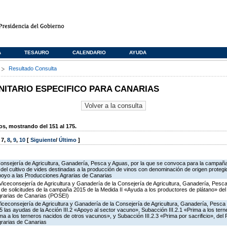
A
TESAURO
CALENDARIO
AYUDA
s
Resultado Consulta
TARIO ESPECIFICO PARA CANARIAS
, mostrando del 151 al 175.
,
7
,
8
,
9
,
10
[
Siguiente
/
Último
]
Consejería de Agricultura, Ganadería, Pesca y Aguas, por la que se convoca para la campañ
del cultivo de vides destinadas a la producción de vinos con denominación de origen protegi
poyo a las Producciones Agrarias de Canarias
Viceconsejería de Agricultura y Ganadería de la Consejería de Agricultura, Ganadería, Pesca
n de solicitudes de la campaña 2015 de la Medida II «Ayuda a los productores de plátano» d
grarias de Canarias (POSEI)
Viceconsejería de Agricultura y Ganadería de la Consejería de Agricultura, Ganadería, Pesca
las ayudas de la Acción III.2 «Apoyo al sector vacuno», Subacción III.2.1 «Prima a los ter
ima a los terneros nacidos de otros vacunos», y Subacción III.2.3 «Prima por sacrificio», de
rarias de Canarias