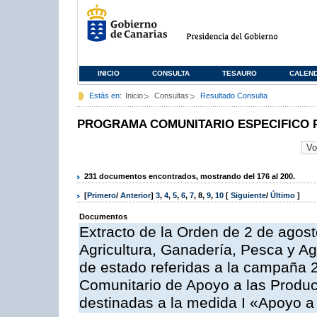
INICIO
CONSULTA
TESAURO
CALEN
Estás en:
Inicio
Consultas
Resultado Consulta
PROGRAMA COMUNITARIO ESPECIFICO 
231 documentos encontrados, mostrando del 176 al 200.
[
Primero
/
Anterior
]
3
,
4
,
5
,
6
,
7
,
8
,
9
,
10
[
Siguiente
/
Último
]
Documentos
Extracto de la Orden de 2 de agost
Agricultura, Ganadería, Pesca y A
de estado referidas a la campaña 
Comunitario de Apoyo a las Produc
destinadas a la medida I «Apoyo a