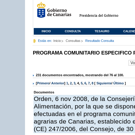
INICIO
CONSULTA
TESAURO
CALEN
Estás en:
Inicio
Consultas
Resultado Consulta
PROGRAMA COMUNITARIO ESPECIFICO 
231 documentos encontrados, mostrando del 76 al 100.
[
Primero
/
Anterior
]
1
,
2
,
3
,
4
,
5
,
6
,
7
,
8
[
Siguiente
/
Último
]
Documentos
Orden, 6 nov 2008, de la Consejerí
Alimentación, por la que se dispon
efectuadas en el programa comunit
agrarias de Canarias, establecido e
(CE) 247/2006, del Consejo, de 30