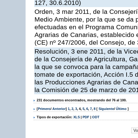
127, 30.6.2010)
Orden, 3 mar 2011, de la Consejerí
Medio Ambiente, por la que se da p
efectuadas en el Programa Comuni
Agrarias de Canarias, establecido e
(CE) nº 247/2006, del Consejo, de
Resolución, 3 ene 2011, de la Vice
de la Consejería de Agricultura, G
la que se convoca para la campaña
tomate de exportación, Acción I.5
las Producciones Agrarias de Cana
la Comisión de 25 de marzo de 201
231 documentos encontrados, mostrando del 76 al 100.
[
Primero
/
Anterior
]
1
,
2
,
3
,
4
,
5
,
6
,
7
,
8
[
Siguiente
/
Último
]
Tipos de exportación:
XLS
|
PDF
|
ODT