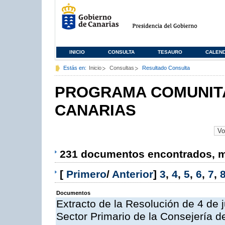
INICIO
CONSULTA
TESAURO
CALEN
Estás en:
Inicio
Consultas
Resultado Consulta
PROGRAMA COMUNITA
CANARIAS
231 documentos encontrados, mo
[
Primero
/
Anterior
]
3
,
4
,
5
,
6
,
7
,
Documentos
Extracto de la Resolución de 4 de 
Sector Primario de la Consejería d