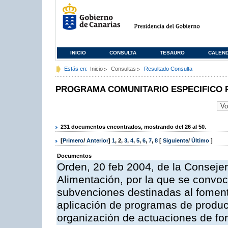
INICIO
CONSULTA
TESAURO
CALEN
Estás en:
Inicio
Consultas
Resultado Consulta
PROGRAMA COMUNITARIO ESPECIFICO 
231 documentos encontrados, mostrando del 26 al 50.
[
Primero
/
Anterior
]
1
,
2
,
3
,
4
,
5
,
6
,
7
,
8
[
Siguiente
/
Último
]
Documentos
Orden, 20 feb 2004, de la Consejer
Alimentación, por la que se convoc
subvenciones destinadas al fomento
aplicación de programas de produc
organización de actuaciones de fo