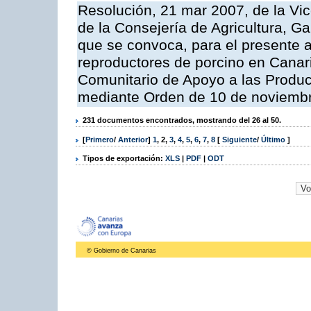
Resolución, 21 mar 2007, de la Vic
de la Consejería de Agricultura, G
que se convoca, para el presente a
reproductores de porcino en Canar
Comunitario de Apoyo a las Produc
mediante Orden de 10 de noviembr
231 documentos encontrados, mostrando del 26 al 50.
[
Primero
/
Anterior
]
1
,
2
,
3
,
4
,
5
,
6
,
7
,
8
[
Siguiente
/
Último
]
Tipos de exportación:
XLS
|
PDF
|
ODT
© Gobierno de Canarias