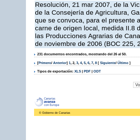
Resolución, 21 mar 2007, de la Vic
de la Consejería de Agricultura, G
que se convoca, para el presente a
carne de origen local, medida II.8
las Producciones Agrarias de Cana
de noviembre de 2006 (BOC 225, 2
231 documentos encontrados, mostrando del 26 al 50.
[
Primero
/
Anterior
]
1
,
2
,
3
,
4
,
5
,
6
,
7
,
8
[
Siguiente
/
Último
]
Tipos de exportación:
XLS
|
PDF
|
ODT
© Gobierno de Canarias