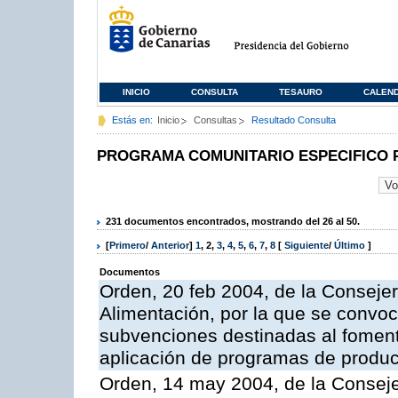
INICIO
CONSULTA
TESAURO
CALEN
Estás en:
Inicio
Consultas
Resultado Consulta
PROGRAMA COMUNITARIO ESPECIFICO 
231 documentos encontrados, mostrando del 26 al 50.
[
Primero
/
Anterior
]
1
,
2
,
3
,
4
,
5
,
6
,
7
,
8
[
Siguiente
/
Último
]
Documentos
Orden, 20 feb 2004, de la Consejer
Alimentación, por la que se convoc
subvenciones destinadas al fomento
aplicación de programas de produc
Orden, 14 may 2004, de la Conseje