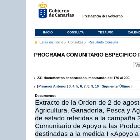
INICIO
CONSULTA
TESAURO
CALEN
Estás en:
Inicio
Consultas
Resultado Consulta
PROGRAMA COMUNITARIO ESPECIFICO 
231 documentos encontrados, mostrando del 176 al 200.
[
Primero
/
Anterior
]
3
,
4
,
5
,
6
,
7
,
8
,
9
,
10
[
Siguiente
/
Último
]
Documentos
Extracto de la Orden de 2 de agost
Agricultura, Ganadería, Pesca y A
de estado referidas a la campaña 
Comunitario de Apoyo a las Produc
destinadas a la medida I «Apoyo a