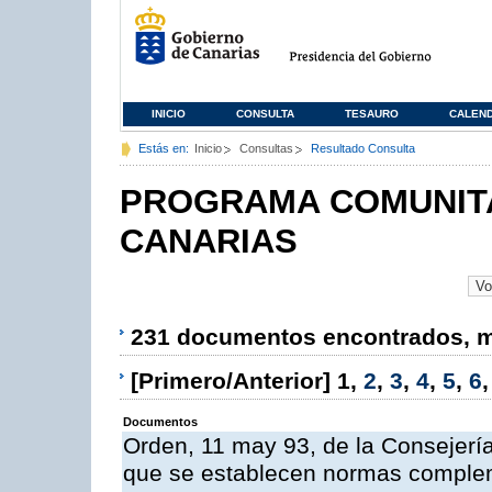
INICIO
CONSULTA
TESAURO
CALEN
Estás en:
Inicio
Consultas
Resultado Consulta
PROGRAMA COMUNITA
CANARIAS
231 documentos encontrados, mo
[Primero/Anterior]
1
,
2
,
3
,
4
,
5
,
6
Documentos
Orden, 11 may 93, de la Consejería 
que se establecen normas compleme