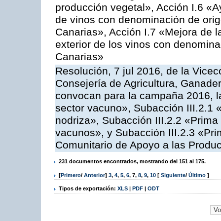
producción vegetal», Acción I.6 «A
de vinos con denominación de ori
Canarias», Acción I.7 «Mejora de l
exterior de los vinos con denomina
Canarias»
Resolución, 7 jul 2016, de la Vicec
Consejería de Agricultura, Ganader
convocan para la campaña 2016, la
sector vacuno», Subacción III.2.1 
nodriza», Subacción III.2.2 «Prima 
vacunos», y Subacción III.2.3 «Pri
Comunitario de Apoyo a las Produc
231 documentos encontrados, mostrando del 151 al 175.
[
Primero
/
Anterior
]
3
,
4
,
5
,
6
,
7
,
8
,
9
,
10
[
Siguiente
/
Último
]
Tipos de exportación:
XLS
|
PDF
|
ODT