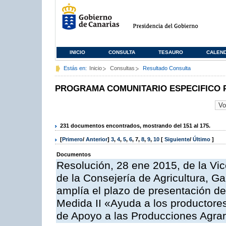
INICIO
CONSULTA
TESAURO
CALEN
Estás en:
Inicio
Consultas
Resultado Consulta
PROGRAMA COMUNITARIO ESPECIFICO 
231 documentos encontrados, mostrando del 151 al 175.
[
Primero
/
Anterior
]
3
,
4
,
5
,
6
,
7
,
8
,
9
,
10
[
Siguiente
/
Último
]
Documentos
Resolución, 28 ene 2015, de la Vic
de la Consejería de Agricultura, G
amplía el plazo de presentación de
Medida II «Ayuda a los productore
de Apoyo a las Producciones Agrar