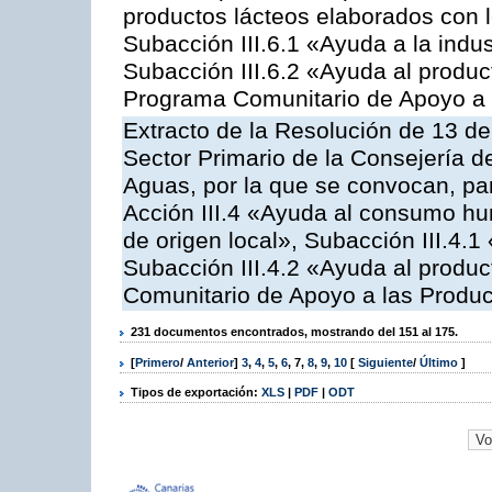
productos lácteos elaborados con l
Subacción III.6.1 «Ayuda a la indus
Subacción III.6.2 «Ayuda al produc
Programa Comunitario de Apoyo a 
Extracto de la Resolución de 13 de
Sector Primario de la Consejería d
Aguas, por la que se convocan, par
Acción III.4 «Ayuda al consumo h
de origen local», Subacción III.4.1
Subacción III.4.2 «Ayuda al produ
Comunitario de Apoyo a las Produc
231 documentos encontrados, mostrando del 151 al 175.
[
Primero
/
Anterior
]
3
,
4
,
5
,
6
,
7
,
8
,
9
,
10
[
Siguiente
/
Último
]
Tipos de exportación:
XLS
|
PDF
|
ODT