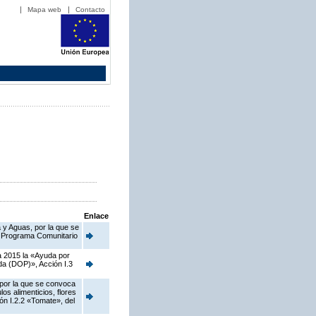
Mapa web
Contacto
Enlace
 y Aguas, por la que se
el Programa Comunitario
a 2015 la «Ayuda por
da (DOP)», Acción I.3
 por la que se convoca
os alimenticios, flores
ión I.2.2 «Tomate», del