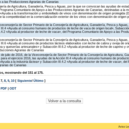
 a las Producciones Agrarias de Canarias
ería de Agricultura, Ganadería, Pesca y Aguas, por la que se convocan las ayudas de estado
Programa Comunitario de Apoyo a las Producciones Agrarias de Canarias, destinadas a la me
6 «Ayuda a la transformación y embotellado de vinos con denominación de origen protegida 
e la competitividad en la comercialización exterior de los vinos con denominación de origen
Viceconsejería de Sector Primario de la Consejería de Agricultura, Ganadería, Pesca y Aguas
 III.4 «Ayuda al consumo humano de productos de leche de vaca de origen local», Subacción 
II.4.2 «Ayuda al productor de leche de vaca», del Programa Comunitario de Apoyo a las Prod
Viceconsejería de Sector Primario de la Consejería de Agricultura, Ganadería, Pesca y Aguas
 III.6 «Ayuda al consumo de productos lácteos elaborados con leche de cabra y oveja de ori
áctea y queserías artesanales» y Subacción III.6.2 «Ayuda al productor de leche de caprino y 
ducciones Agrarias de Canarias
 de julio de 2016, de la Viceconsejería de Sector Primario de la Consejería de Agricultura, G
 para el ejercicio 2016, las ayudas de la Acción III.4 «Ayuda al consumo humano de product
1 «Ayuda a la industria láctea» y Subacción III.4.2 «Ayuda al productor de leche de vaca», de
rarias de Canarias
, mostrando del 151 al 175.
,
7
,
8
,
9
,
10
[
Siguiente
/
Último
]
|
PDF
|
ODT
Aviso Le