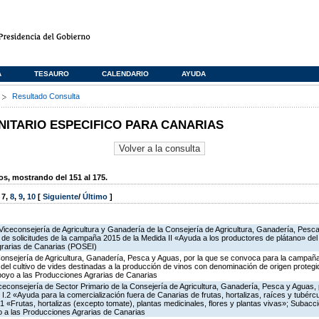
A
TESAURO
CALENDARIO
AYUDA
s
Resultado Consulta
TARIO ESPECIFICO PARA CANARIAS
, mostrando del 151 al 175.
,
7
,
8
,
9
,
10
[
Siguiente
/
Último
]
Viceconsejería de Agricultura y Ganadería de la Consejería de Agricultura, Ganadería, Pesca
n de solicitudes de la campaña 2015 de la Medida II «Ayuda a los productores de plátano» d
grarias de Canarias (POSEI)
Consejería de Agricultura, Ganadería, Pesca y Aguas, por la que se convoca para la campañ
del cultivo de vides destinadas a la producción de vinos con denominación de origen protegi
poyo a las Producciones Agrarias de Canarias
iceconsejería de Sector Primario de la Consejería de Agricultura, Ganadería, Pesca y Aguas,
.2 «Ayuda para la comercialización fuera de Canarias de frutas, hortalizas, raíces y tubércul
.1 «Frutas, hortalizas (excepto tomate), plantas medicinales, flores y plantas vivas»; Subacc
 a las Producciones Agrarias de Canarias