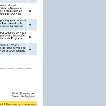
 referidas a la
dida I «Apoyo a la
(DOP) producidos en
 protegida (DOP) de
, por la que se convoca
III.4.1 «Ayuda a la
ucciones Agrarias de
, por la que se convoca
gen local», Subacción
ovino», del Programa
anadería, Pesca y
os de leche de vaca de
l Programa Comunitario
gal
Sugerencias y Reclamaciones