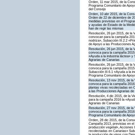
Orden, 11 mar 2015, de la Conse
Programa Comunitario de Apoyo 
del Consejo
Orden, 10 abr 2015, de la Conse
Orden de 22 de diciembre de 2
medidas previstas en el Progra
y ayudas de Estado de la Medid
han de regir las mismas
Resolución, 26 jun 2015, de la 
convocan para la campaña 2015 
nodriza», Subacción III.2.2 «Pr
de Apoyo a las Producciones Ag
Resolución, 26 jun 2015, de la 
convoca para la campaña 2015 l
«Ayuda a la industria láctea» 
Agrarias de Canarias
Resolución, 26 jun 2015, de la 
convoca para la campaña 2015 l
Subacción III.6.1 «Ayuda a la i
Programa Comunitario de Apoyo
Resolución, 13 nov 2015, de la 
convoca para la campaña 2016 la 
plantas vivas recolectadas en 
a las Producciones Agrarias de
Resolución, 4 dic 2015, de la V
para la campaña 2016 la «Ayuda
Agrarias de Canarias
Resolución, 27 nov 2015, de la 
convoca para la campaña 2016 la
Programa Comunitario de Apoyo
Orden, 28 dic 2015, de la Conse
Campaña 2013, previstas en el 
producción vegetal», Acciones I.
recolectadas en Canarias» Subac
la producción de vinos con De