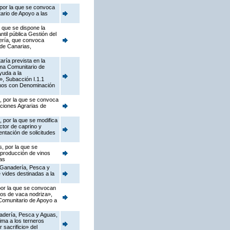
 por la que se convoca
ario de Apoyo a las
 que se dispone la
til pública Gestión del
jería, que convoca
de Canarias,
ría prevista en la
ama Comunitario de
yuda a la
s», Subacción I.1.1
vinos con Denominación
s, por la que se convoca
cciones Agrarias de
 por la que se modifica
ctor de caprino y
ntación de solicitudes
, por la que se
 producción de vinos
as
, Ganadería, Pesca y
 vides destinadas a la
 por la que se convocan
dos de vaca nodriza»,
 Comunitario de Apoyo a
anadería, Pesca y Aguas,
ima a los terneros
 sacrificio» del