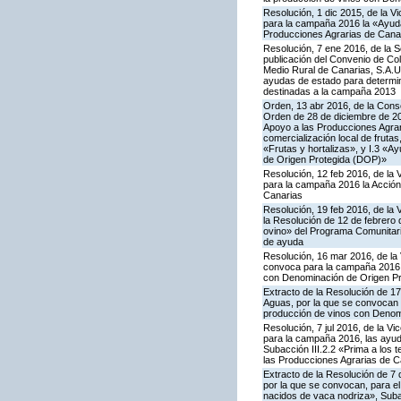
Resolución, 1 dic 2015, de la V
para la campaña 2016 la «Ayuda 
Producciones Agrarias de Cana
Resolución, 7 ene 2016, de la S
publicación del Convenio de Col
Medio Rural de Canarias, S.A.U
ayudas de estado para determi
destinadas a la campaña 2013
Orden, 13 abr 2016, de la Conse
Orden de 28 de diciembre de 20
Apoyo a las Producciones Agrari
comercialización local de frutas
«Frutas y hortalizas», y I.3 «A
de Origen Protegida (DOP)»
Resolución, 12 feb 2016, de la 
para la campaña 2016 la Acción
Canarias
Resolución, 19 feb 2016, de la 
la Resolución de 12 de febrero
ovino» del Programa Comunitari
de ayuda
Resolución, 16 mar 2016, de la 
convoca para la campaña 2016 la
con Denominación de Origen Pr
Extracto de la Resolución de 17
Aguas, por la que se convocan p
producción de vinos con Denom
Resolución, 7 jul 2016, de la V
para la campaña 2016, las ayuda
Subacción III.2.2 «Prima a los 
las Producciones Agrarias de C
Extracto de la Resolución de 7 
por la que se convocan, para el 
nacidos de vaca nodriza», Subac