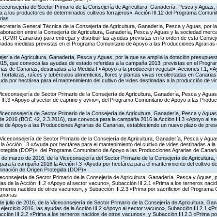
iceconsejería de Sector Primario de la Consejería de Agricultura, Ganadería, Pesca y Aguas,
a los productores de determinados cultivos forrajeros», Acción III.12 del Programa Comunit
rias
ecretaría General Técnica de la Consejería de Agricultura, Ganadería, Pesca y Aguas, por la
aboración entre la Consejería de Agricultura, Ganadería, Pesca y Aguas y la sociedad mercan
. (GMR Canarias) para entregar y distribuir las ayudas previstas en la orden de esta Conse
nadas medidas previstas en el Programa Comunitario de Apoyo a las Producciones Agrarias 
jería de Agricultura, Ganadería, Pesca y Aguas, por la que se amplía la dotación presupuesta
15, que convoca las ayudas de estado referidas a la campaña 2013, previstas en el Progr
as de Canarias, destinadas a la Medida I «Apoyo a la producción vegetal», Acciones I.1, «A
, hortalizas, raíces y tubérculos alimenticios, flores y plantas vivas recolectadas en Canaria
yuda por hectárea para el mantenimiento del cultivo de vides destinadas a la producción de 
Viceconsejería de Sector Primario de la Consejería de Agricultura, Ganadería, Pesca y Agua
 III.3 «Apoyo al sector de caprino y ovino», del Programa Comunitario de Apoyo a las Produ
Viceconsejería de Sector Primario de la Consejería de Agricultura, Ganadería, Pesca y Aguas,
 de 2016 (BOC 42, 2.3.2016), que convoca para la campaña 2016 la Acción III.3 «Apoyo al se
o de Apoyo a las Producciones Agrarias de Canarias, estableciendo un nuevo plazo de prese
Viceconsejería de Sector Primario de la Consejería de Agricultura, Ganadería, Pesca y Aguas
 Acción I.3 «Ayuda por hectárea para el mantenimiento del cultivo de vides destinadas a la
otegida (DOP)», del Programa Comunitario de Apoyo a las Producciones Agrarias de Canari
 de marzo de 2016, de la Viceconsejería del Sector Primario de la Consejería de Agricultura
ara la campaña 2016 la Acción I.3 «Ayuda por hectárea para el mantenimiento del cultivo de
inación de Origen Protegida (DOP)»
iceconsejería de Sector Primario de la Consejería de Agricultura, Ganadería, Pesca y Aguas,
s de la Acción III.2 «Apoyo al sector vacuno», Subacción III.2.1 «Prima a los terneros naci
terneros nacidos de otros vacunos», y Subacción III.2.3 «Prima por sacrificio» del Programa
anarias
de julio de 2016, de la Viceconsejería de Sector Primario de la Consejería de Agricultura, G
ejercicio 2016, las ayudas de la Acción III.2 «Apoyo al sector vacuno», Subacción III.2.1 «Pr
ción III.2.2 «Prima a los terneros nacidos de otros vacunos», y Subacción III.2.3 «Prima por