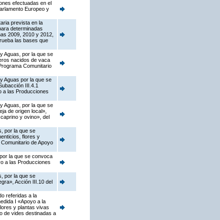
iones efectuadas en el
Parlamento Europeo y
ria prevista en la
para determinadas
ñas 2009, 2010 y 2012,
prueba las bases que
 y Aguas, por la que se
neros nacidos de vaca
l Programa Comunitario
 y Aguas por la que se
ubacción III.4.1
o a las Producciones
 y Aguas, por la que se
a de origen local»,
caprino y ovino», del
, por la que se
nticios, flores y
a Comunitario de Apoyo
 por la que se convoca
yo a las Producciones
, por la que se
ra», Acción III.10 del
o referidas a la
edida I «Apoyo a la
flores y plantas vivas
vo de vides destinadas a