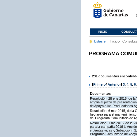
INICIO
CONSULT
Estás en:
Inicio
Consulta
PROGRAMA COMUNI
231 documentos encontrados
[
Primero
/
Anterior
]
3
,
4
,
5
,
6
Documentos
Resolución, 28 ene 2015, de la 
amplía el plazo de presentació
de Apoyo a las Producciones A
Resolución, 6 mar 2015, de la 
hectárea para el mantenimiento 
del Programa Comunitario de A
Resolución, 1 dic 2015, de la V
para la campaña 2016 la Acción I
y plantas vivas», Subacción I.2
Programa Comunitario de Apoyo