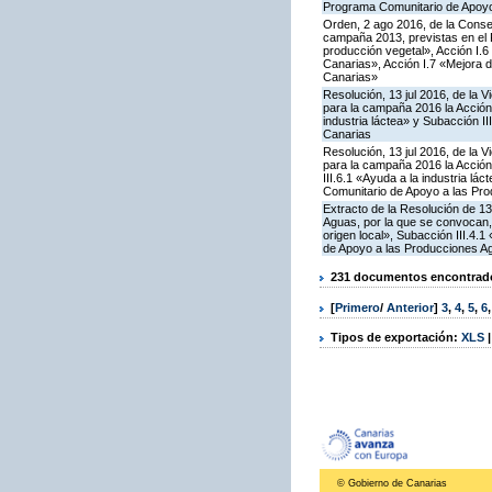
Programa Comunitario de Apoyo
Orden, 2 ago 2016, de la Consej
campaña 2013, previstas en el 
producción vegetal», Acción I.
Canarias», Acción I.7 «Mejora d
Canarias»
Resolución, 13 jul 2016, de la 
para la campaña 2016 la Acción
industria láctea» y Subacción I
Canarias
Resolución, 13 jul 2016, de la 
para la campaña 2016 la Acción
III.6.1 «Ayuda a la industria l
Comunitario de Apoyo a las Pro
Extracto de la Resolución de 13
Aguas, por la que se convocan,
origen local», Subacción III.4.
de Apoyo a las Producciones Ag
231 documentos encontrados
[
Primero
/
Anterior
]
3
,
4
,
5
,
6
Tipos de exportación:
XLS
© Gobierno de Canarias