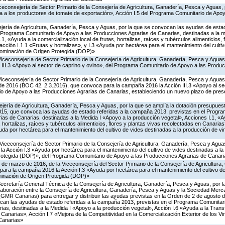
iceconsejería de Sector Primario de la Consejería de Agricultura, Ganadería, Pesca y Aguas,
 a los productores de tomate de exportación», Acción I.5 del Programa Comunitario de Apo
jería de Agricultura, Ganadería, Pesca y Aguas, por la que se convocan las ayudas de estad
Programa Comunitario de Apoyo a las Producciones Agrarias de Canarias, destinadas a la m
1, «Ayuda a la comercialización local de frutas, hortalizas, raíces y tubérculos alimenticios, 
ción I.1.1 «Frutas y hortalizas», y I.3 «Ayuda por hectárea para el mantenimiento del culti
nominación de Origen Protegida (DOP)»
Viceconsejería de Sector Primario de la Consejería de Agricultura, Ganadería, Pesca y Agua
 III.3 «Apoyo al sector de caprino y ovino», del Programa Comunitario de Apoyo a las Produ
Viceconsejería de Sector Primario de la Consejería de Agricultura, Ganadería, Pesca y Aguas,
 de 2016 (BOC 42, 2.3.2016), que convoca para la campaña 2016 la Acción III.3 «Apoyo al se
o de Apoyo a las Producciones Agrarias de Canarias, estableciendo un nuevo plazo de prese
jería de Agricultura, Ganadería, Pesca y Aguas, por la que se amplía la dotación presupuesta
15, que convoca las ayudas de estado referidas a la campaña 2013, previstas en el Progr
as de Canarias, destinadas a la Medida I «Apoyo a la producción vegetal», Acciones I.1, «A
, hortalizas, raíces y tubérculos alimenticios, flores y plantas vivas recolectadas en Canaria
yuda por hectárea para el mantenimiento del cultivo de vides destinadas a la producción de 
Viceconsejería de Sector Primario de la Consejería de Agricultura, Ganadería, Pesca y Aguas
 Acción I.3 «Ayuda por hectárea para el mantenimiento del cultivo de vides destinadas a la
otegida (DOP)», del Programa Comunitario de Apoyo a las Producciones Agrarias de Canari
 de marzo de 2016, de la Viceconsejería del Sector Primario de la Consejería de Agricultura
ara la campaña 2016 la Acción I.3 «Ayuda por hectárea para el mantenimiento del cultivo de
inación de Origen Protegida (DOP)»
Secretaría General Técnica de la Consejería de Agricultura, Ganadería, Pesca y Aguas, por l
aboración entre la Consejería de Agricultura, Ganadería, Pesca y Aguas y la Sociedad Mercan
GMR Canarias) para entregar y distribuir las ayudas previstas en la Orden de 2 de agosto
ocan las ayudas de estado referidas a la campaña 2013, previstas en el Programa Comunitar
ias, destinadas a la Medida I «Apoyo a la producción vegetal», Acción I.6 «Ayuda a la Tran
Canarias», Acción I.7 «Mejora de la Competitividad en la Comercialización Exterior de los 
Canarias»