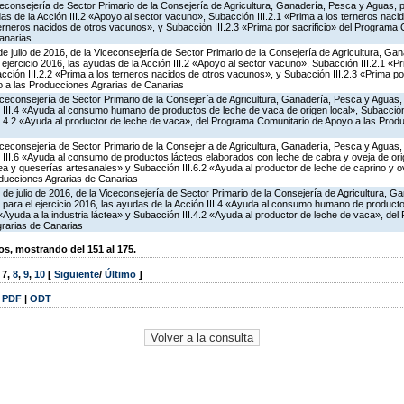
iceconsejería de Sector Primario de la Consejería de Agricultura, Ganadería, Pesca y Aguas,
s de la Acción III.2 «Apoyo al sector vacuno», Subacción III.2.1 «Prima a los terneros naci
terneros nacidos de otros vacunos», y Subacción III.2.3 «Prima por sacrificio» del Programa
anarias
de julio de 2016, de la Viceconsejería de Sector Primario de la Consejería de Agricultura, G
ejercicio 2016, las ayudas de la Acción III.2 «Apoyo al sector vacuno», Subacción III.2.1 «Pr
ción III.2.2 «Prima a los terneros nacidos de otros vacunos», y Subacción III.2.3 «Prima por
 a las Producciones Agrarias de Canarias
Viceconsejería de Sector Primario de la Consejería de Agricultura, Ganadería, Pesca y Aguas
 III.4 «Ayuda al consumo humano de productos de leche de vaca de origen local», Subacción 
II.4.2 «Ayuda al productor de leche de vaca», del Programa Comunitario de Apoyo a las Prod
Viceconsejería de Sector Primario de la Consejería de Agricultura, Ganadería, Pesca y Aguas
 III.6 «Ayuda al consumo de productos lácteos elaborados con leche de cabra y oveja de ori
áctea y queserías artesanales» y Subacción III.6.2 «Ayuda al productor de leche de caprino y 
ducciones Agrarias de Canarias
 de julio de 2016, de la Viceconsejería de Sector Primario de la Consejería de Agricultura, G
 para el ejercicio 2016, las ayudas de la Acción III.4 «Ayuda al consumo humano de product
1 «Ayuda a la industria láctea» y Subacción III.4.2 «Ayuda al productor de leche de vaca», de
rarias de Canarias
, mostrando del 151 al 175.
,
7
,
8
,
9
,
10
[
Siguiente
/
Último
]
|
PDF
|
ODT