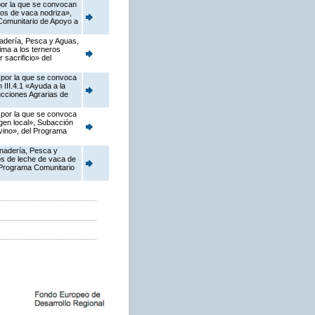
 por la que se convocan
dos de vaca nodriza»,
 Comunitario de Apoyo a
anadería, Pesca y Aguas,
ima a los terneros
 sacrificio» del
, por la que se convoca
III.4.1 «Ayuda a la
ucciones Agrarias de
, por la que se convoca
gen local», Subacción
ovino», del Programa
anadería, Pesca y
os de leche de vaca de
l Programa Comunitario