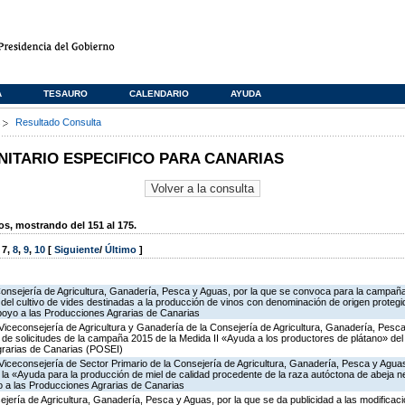
A
TESAURO
CALENDARIO
AYUDA
s
Resultado Consulta
TARIO ESPECIFICO PARA CANARIAS
, mostrando del 151 al 175.
,
7
,
8
,
9
,
10
[
Siguiente
/
Último
]
Consejería de Agricultura, Ganadería, Pesca y Aguas, por la que se convoca para la campañ
del cultivo de vides destinadas a la producción de vinos con denominación de origen protegi
poyo a las Producciones Agrarias de Canarias
Viceconsejería de Agricultura y Ganadería de la Consejería de Agricultura, Ganadería, Pesca
n de solicitudes de la campaña 2015 de la Medida II «Ayuda a los productores de plátano» d
grarias de Canarias (POSEI)
Viceconsejería de Sector Primario de la Consejería de Agricultura, Ganadería, Pesca y Aguas
 «Ayuda para la producción de miel de calidad procedente de la raza autóctona de abeja neg
 a las Producciones Agrarias de Canarias
jería de Agricultura, Ganadería, Pesca y Aguas, por la que se da publicidad a las modificac