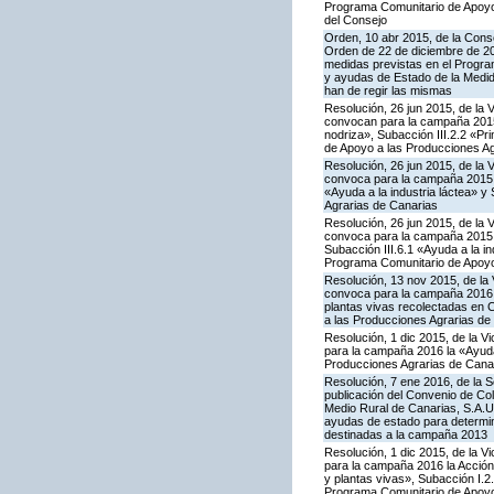
Programa Comunitario de Apoyo 
del Consejo
Orden, 10 abr 2015, de la Conse
Orden de 22 de diciembre de 2
medidas previstas en el Progra
y ayudas de Estado de la Medid
han de regir las mismas
Resolución, 26 jun 2015, de la 
convocan para la campaña 2015 
nodriza», Subacción III.2.2 «Pr
de Apoyo a las Producciones Ag
Resolución, 26 jun 2015, de la 
convoca para la campaña 2015 l
«Ayuda a la industria láctea» 
Agrarias de Canarias
Resolución, 26 jun 2015, de la 
convoca para la campaña 2015 l
Subacción III.6.1 «Ayuda a la i
Programa Comunitario de Apoyo
Resolución, 13 nov 2015, de la 
convoca para la campaña 2016 la 
plantas vivas recolectadas en 
a las Producciones Agrarias de
Resolución, 1 dic 2015, de la V
para la campaña 2016 la «Ayuda 
Producciones Agrarias de Cana
Resolución, 7 ene 2016, de la S
publicación del Convenio de Col
Medio Rural de Canarias, S.A.U
ayudas de estado para determi
destinadas a la campaña 2013
Resolución, 1 dic 2015, de la V
para la campaña 2016 la Acción I
y plantas vivas», Subacción I.2
Programa Comunitario de Apoyo