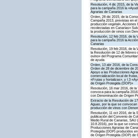
Resolución, 4 dic 2015, de la V
para la campaña 2016 la «Ayuda
Agrarias de Canarias
Orden, 28 dic 2015, de la Conse
Campaña 2013, previstas en el 
producción vegetal», Acciones I.
recolectadas en Canarias» Subac
la producción de vinos con De
Resolución, 12 feb 2016, de la 
para la campaña 2016 la Acción
Canarias
Resolución, 19 feb 2016, de la 
la Resolución de 12 de febrero
ovino» del Programa Comunitari
de ayuda
Orden, 13 abr 2016, de la Conse
Orden de 28 de diciembre de 20
Apoyo a las Producciones Agrari
comercialización local de frutas
«Frutas y hortalizas», y I.3 «A
de Origen Protegida (DOP)»
Resolución, 16 mar 2016, de la 
convoca para la campaña 2016 la
con Denominación de Origen Pr
Extracto de la Resolución de 17
Aguas, por la que se convocan p
producción de vinos con Denom
Resolución, 11 oct 2016, de la 
publicación del Convenio de Col
Medio Rural de Canarias, SAU (
10.8.2016), por la que se conv
Producciones Agrarias de Canar
Protegida (DOP) producidos en 
de Origen Protegida (DOP) de 