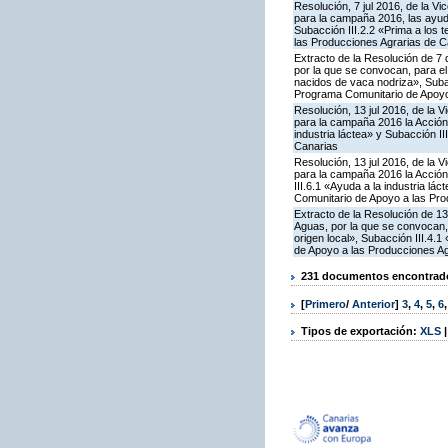
Resolución, 7 jul 2016, de la V
para la campaña 2016, las ayuda
Subacción III.2.2 «Prima a los 
las Producciones Agrarias de C
Extracto de la Resolución de 7 
por la que se convocan, para el 
nacidos de vaca nodriza», Subac
Programa Comunitario de Apoyo
Resolución, 13 jul 2016, de la 
para la campaña 2016 la Acción
industria láctea» y Subacción I
Canarias
Resolución, 13 jul 2016, de la 
para la campaña 2016 la Acción
III.6.1 «Ayuda a la industria l
Comunitario de Apoyo a las Pro
Extracto de la Resolución de 13
Aguas, por la que se convocan,
origen local», Subacción III.4.
de Apoyo a las Producciones Ag
231 documentos encontrados
[
Primero
/
Anterior
]
3
,
4
,
5
,
6
Tipos de exportación:
XLS