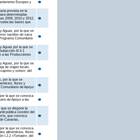
Parlamento Europeo y
ria prevista en la
para determinadas
ñas 2009, 2010 y 2012,
prueba las bases que
 y Aguas, por la que se
neros nacidos de vaca
l Programa Comunitario
 y Aguas por la que se
ubacción III.4.1
o a las Producciones
 y Aguas, por la que se
a de origen local»,
caprino y ovino», del
, por la que se
nticios, flores y
a Comunitario de Apoyo
 por la que se convoca
ario de Apoyo a las
 que se dispone la
til pública Gestión del
jería, que convoca
de Canarias,
 por la que se convoca
os alimenticios, flores
ión I.2.2 «Tomate», del