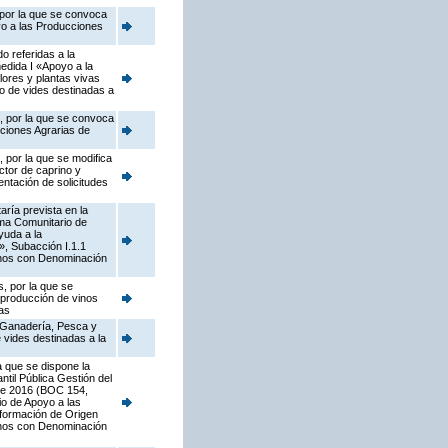
 por la que se convoca
yo a las Producciones
o referidas a la
edida I «Apoyo a la
flores y plantas vivas
vo de vides destinadas a
s, por la que se convoca
cciones Agrarias de
 por la que se modifica
ctor de caprino y
ntación de solicitudes
ría prevista en la
ama Comunitario de
yuda a la
s», Subacción I.1.1
vinos con Denominación
, por la que se
 producción de vinos
as
, Ganadería, Pesca y
 vides destinadas a la
a que se dispone la
til Pública Gestión del
 de 2016 (BOC 154,
io de Apoyo a las
sformación de Origen
Vinos con Denominación