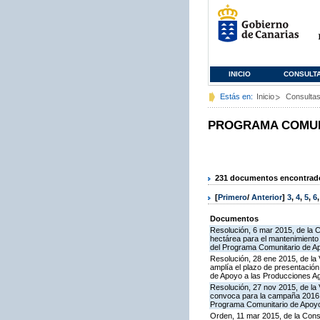
INICIO
CONSULT
Estás en:
Inicio
Consulta
PROGRAMA COMUNI
231 documentos encontrados
[
Primero
/
Anterior
]
3
,
4
,
5
,
6
Documentos
Resolución, 6 mar 2015, de la 
hectárea para el mantenimiento 
del Programa Comunitario de A
Resolución, 28 ene 2015, de la 
amplía el plazo de presentació
de Apoyo a las Producciones A
Resolución, 27 nov 2015, de la 
convoca para la campaña 2016 la
Programa Comunitario de Apoyo
Orden, 11 mar 2015, de la Conse