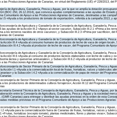
a las Producciones Agrarias de Canarias, en virtud del Reglamento (UE) nº 228/2013, del 
jería de Agricultura, Ganadería, Pesca y Aguas, por la que se amplía la dotación presupuesta
014 (BOC 250, 26.12.2014), que convoca ayudas complementarias a las ayudas de Estado 
ma Comunitario de Apoyo a las Producciones Agrarias de Canarias, destinadas a las campa
a I.5 «Ayuda a los productores de tomate de exportación», referida a la campaña 2013, y a
Viceconsejería de Agricultura y Ganadería de la Consejería de Agricultura, Ganadería, Pesca
las ayudas de la Acción III.2 «Apoyo al sector vacuno», Subacción III.2.1 «Prima a los ter
ima a los terneros nacidos de otros vacunos», y Subacción III.2.3 «Prima por sacrificio», de
rarias de Canarias
Viceconsejería de Agricultura y Ganadería de la Consejería de Agricultura, Ganadería, Pesca
a Acción III.4 «Ayuda al consumo humano de productos de leche de vaca de origen local», S
y Subacción III.4.2 «Ayuda al productor de leche de vaca», del Programa Comunitario de Apoy
Viceconsejería de Agricultura y Ganadería de la Consejería de Agricultura, Ganadería, Pesca
a Acción III.6 «Ayuda al consumo de productos lácteos elaborados con leche de cabra y ovej
ndustria láctea y queserías artesanales», y Subacción III.6.2 «Ayuda al productor de leche de 
 a las Producciones Agrarias de Canarias
Viceconsejería de Sector Primario de la Consejería de Agricultura, Ganadería, Pesca y Aguas
Acción I.1 «Ayuda a la comercialización local de frutas, hortalizas, raíces y tubérculos alime
Canarias» y la Subacción I.4.2 «Ayuda a la comercialización de papa de mesa» del Program
 Canarias
iceconsejería de Sector Primario de la Consejería de Agricultura, Ganadería, Pesca y Aguas,
a los productores de determinados cultivos forrajeros», Acción III.12 del Programa Comunit
rias
ecretaría General Técnica de la Consejería de Agricultura, Ganadería, Pesca y Aguas, por la
aboración entre la Consejería de Agricultura, Ganadería, Pesca y Aguas y la sociedad mercan
. (GMR Canarias) para entregar y distribuir las ayudas previstas en la orden de esta Conse
nadas medidas previstas en el Programa Comunitario de Apoyo a las Producciones Agrarias 
iceconsejería de Sector Primario de la Consejería de Agricultura, Ganadería, Pesca y Aguas,
.2 «Ayuda para la comercialización fuera de Canarias de frutas, hortalizas, raíces y tubércul
.1 «Frutas, hortalizas (excepto tomate), plantas medicinales, flores y plantas vivas»; Subacc
 a las Producciones Agrarias de Canarias