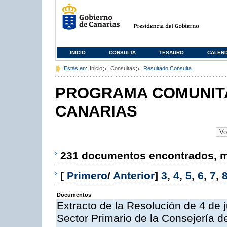
INICIO
CONSULTA
TESAURO
CALEN
Estás en:
Inicio
Consultas
Resultado Consulta
PROGRAMA COMUNITA
CANARIAS
231 documentos encontrados, mo
[
Primero
/
Anterior
]
3
,
4
,
5
,
6
,
7
,
Documentos
Extracto de la Resolución de 4 de 
Sector Primario de la Consejería d