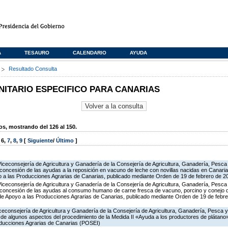
A
TESAURO
CALENDARIO
AYUDA
s
Resultado Consulta
TARIO ESPECIFICO PARA CANARIAS
, mostrando del 126 al 150.
,
6
,
7
,
8
,
9
[
Siguiente
/
Último
]
Viceconsejería de Agricultura y Ganadería de la Consejería de Agricultura, Ganadería, Pesca
concesión de las ayudas a la reposición en vacuno de leche con novillas nacidas en Canarias
 a las Producciones Agrarias de Canarias, publicado mediante Orden de 19 de febrero de 2
Viceconsejería de Agricultura y Ganadería de la Consejería de Agricultura, Ganadería, Pesca
 concesión de las ayudas al consumo humano de carne fresca de vacuno, porcino y conejo de
 de Apoyo a las Producciones Agrarias de Canarias, publicado mediante Orden de 19 de febr
iceconsejería de Agricultura y Ganadería de la Consejería de Agricultura, Ganadería, Pesca y
ón de algunos aspectos del procedimiento de la Medida II «Ayuda a los productores de plátan
oducciones Agrarias de Canarias (POSEI)