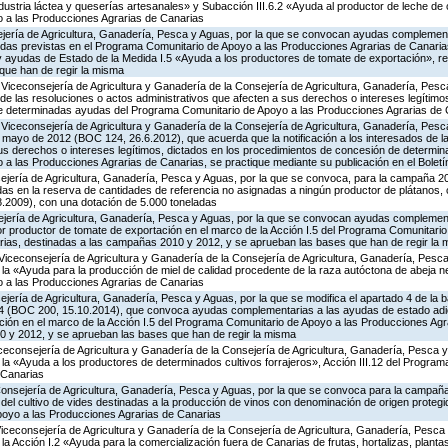
ndustria láctea y queserías artesanales» y Subacción III.6.2 «Ayuda al productor de leche de 
 a las Producciones Agrarias de Canarias
ejería de Agricultura, Ganadería, Pesca y Aguas, por la que se convocan ayudas complemen
as previstas en el Programa Comunitario de Apoyo a las Producciones Agrarias de Canarias
ayudas de Estado de la Medida I.5 «Ayuda a los productores de tomate de exportación», re
que han de regir la misma
 Viceconsejería de Agricultura y Ganadería de la Consejería de Agricultura, Ganadería, Pes
s de las resoluciones o actos administrativos que afecten a sus derechos o intereses legítimo
e determinadas ayudas del Programa Comunitario de Apoyo a las Producciones Agrarias de 
Viceconsejería de Agricultura y Ganadería de la Consejería de Agricultura, Ganadería, Pesc
 mayo de 2012 (BOC 124, 26.6.2012), que acuerda que la notificación a los interesados de l
sus derechos o intereses legítimos, dictados en los procedimientos de concesión de determi
 las Producciones Agrarias de Canarias, se practique mediante su publicación en el Boletín
ejería de Agricultura, Ganadería, Pesca y Aguas, por la que se convoca, para la campaña 20
idas en la reserva de cantidades de referencia no asignadas a ningún productor de plátanos,
8.2009), con una dotación de 5.000 toneladas
ejería de Agricultura, Ganadería, Pesca y Aguas, por la que se convocan ayudas complemen
or productor de tomate de exportación en el marco de la Acción I.5 del Programa Comunitario
ias, destinadas a las campañas 2010 y 2012, y se aprueban las bases que han de regir la
Viceconsejería de Agricultura y Ganadería de la Consejería de Agricultura, Ganadería, Pesca
 «Ayuda para la producción de miel de calidad procedente de la raza autóctona de abeja neg
 a las Producciones Agrarias de Canarias
jería de Agricultura, Ganadería, Pesca y Aguas, por la que se modifica el apartado 4 de la ba
4 (BOC 200, 15.10.2014), que convoca ayudas complementarias a las ayudas de estado adic
ción en el marco de la Acción I.5 del Programa Comunitario de Apoyo a las Producciones Agr
 y 2012, y se aprueban las bases que han de regir la misma
iceconsejería de Agricultura y Ganadería de la Consejería de Agricultura, Ganadería, Pesca y
a «Ayuda a los productores de determinados cultivos forrajeros», Acción III.12 del Progra
 Canarias
Consejería de Agricultura, Ganadería, Pesca y Aguas, por la que se convoca para la campañ
del cultivo de vides destinadas a la producción de vinos con denominación de origen protegi
poyo a las Producciones Agrarias de Canarias
Viceconsejería de Agricultura y Ganadería de la Consejería de Agricultura, Ganadería, Pesca
 Acción I.2 «Ayuda para la comercialización fuera de Canarias de frutas, hortalizas, planta