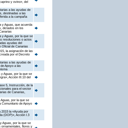
caprino y ovino», del
tarias a las ayudas de
, destinadas a las
ferida a la campaña
ca y Aguas, que acuerda
s, dictados en los
Canarias
a y Aguas, por la que se
as resoluciones o actos
nadas ayudas del
 Oficial de Canarias
15, la asignación de las
 creada por el Decreto
tarias a las ayudas de
 de Apoyo a las
 misma
 y Aguas, por la que se
ra», Acción III.10 del
se 5, Instrucción, de la
ionales para el sector
arias de Canarias,
 Aguas, por la que se
ma Comunitario de Apoyo
a 2015 la «Ayuda por
da (DOP)», Acción I.3
 y Aguas, por la que se
s ornamentales, flores y