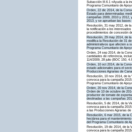
Subacción III.6.1 «Ayuda a la i
Programa Comunitario de Apoyo
Orden, 22 dic 2014, de la Cons
Estado para determinadas medid
campañas 2009, 2010 y 2012, y 
2013, y se aprueban las bases 
Resolución, 31 may 2012, de la
la notificación a los interesado
procedimientos de concesión d
Resolución, 29 may 2014, de la 
modifica la Resolución de 31 de
administrativos que afecten a 
Programa Comunitario de Apoyo a
Orden, 24 sep 2014, de la Cons
cantidades de referencia, inclu
114/2009, 28 julio (BOC 150, 4.
Orden, 10 oct 2014, de la Cons
estado adicionales para el sect
Producciones Agrarias de Canar
Resolución, 10 nov 2014, de la 
convoca para la campaña 2015 la
Programa Comunitario de Apoyo
Orden, 20 nov 2014, de la Conse
Orden de 10 de octubre de 201
productor de tomate de exporta
destinadas a las campañas 2010
Resolución, 5 dic 2014, de la V
convoca para la campaña 2015 l
a las Producciones Agrarias de
Resolución, 6 mar 2015, de la 
hectárea para el mantenimiento 
del Programa Comunitario de A
Resolución, 19 dic 2014, de la 
convoca para la campaña 2015 la