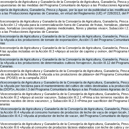
iceconsejería de Agricultura y Ganadería de la Consejería de Agricultura, Ganadería, Pesca y
supuestarias de las medidas del Programa Comunitario de Apoyo a las Producciones Agrari
jería de Agricultura, Ganadería, Pesca y Aguas, por la que se da publicidad a las modificac
a las Producciones Agrarias de Canarias, en virtud del Reglamento (UE) nº 228/2013, del 
Viceconsejería de Agricultura y Ganadería de la Consejería de Agricultura, Ganadería, Pesca
 Acción I.2 «Ayuda para la comercialización fuera de Canarias de frutas, hortalizas, planta
tas, hortalizas (excepto tomate), plantas medicinales, flores y plantas vivas»; Subacción I.2
 a las Producciones Agrarias de Canarias
Viceconsejería de Agricultura y Ganadería de la Consejería de Agricultura, Ganadería, Pesca
a «Ayuda a los productores de tomate de exportación», Acción I.5 del Programa Comunitari
rias
Viceconsejería de Agricultura y Ganadería de la Consejería de Agricultura, Ganadería, Pesca
las ayudas incluidas en la Acción III.3 «Apoyo al sector de caprino y ovino», del Programa
anarias.
Viceconsejería de Agricultura y Ganadería de la Consejería de Agricultura, Ganadería, Pesca
a «Ayuda a los productores de determinados cultivos forrajeros», Acción III.12 del Progra
 Canarias.
Viceconsejería de Agricultura y Ganadería de la Consejería de Agricultura, Ganadería, Pesca
 de solicitudes de la Medida II «Ayuda a los productores de plátano» del Programa Comunitar
rias (POSEI) en la campaña 2014
Viceconsejería de Agricultura y Ganadería de la Consejería de Agricultura, Ganadería, Pesca
a «Ayuda por hectárea para el mantenimiento del cultivo de vides destinadas a la producció
da (DOP)», Acción I.3 del Programa Comunitario de Apoyo a las Producciones Agrarias de C
Viceconsejería de Agricultura y Ganadería de la Consejería de Agricultura, Ganadería, Pesc
 Acción III.2 «Apoyo al sector vacuno», Subacción III.2.1 «Prima a los terneros nacidos de
terneros nacidos de otros vacunos», y Subacción III.2.3 «Prima por sacrificio» del Programa
anarias
Viceconsejería de Agricultura y Ganadería de la Consejería de Agricultura, Ganadería, Pesc
a Acción III.4 «Ayuda al consumo humano de productos de leche de vaca de origen local», S
y Subacción III.4.2 «Ayuda al productor de leche de vaca», del Programa Comunitario de Apoy
Viceconsejería de Agricultura y Ganadería de la Consejería de Agricultura, Ganadería, Pesc
a Acción III.6 «Ayuda al consumo de productos lácteos elaborados con leche de cabra y ovej