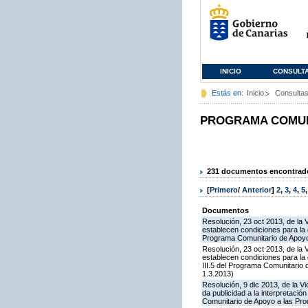
INICIO
CONSULT
Estás en:
Inicio
Consulta
PROGRAMA COMUNI
231 documentos encontrados
[
Primero
/
Anterior
]
2
,
3
,
4
,
5
Documentos
Resolución, 23 oct 2013, de la 
establecen condiciones para la 
Programa Comunitario de Apoyo
Resolución, 23 oct 2013, de la 
establecen condiciones para la
III.5 del Programa Comunitario
1.3.2013)
Resolución, 9 dic 2013, de la V
da publicidad a la interpretaci
Comunitario de Apoyo a las Pr