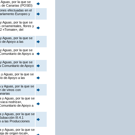
 Aguas, por la que se
as de Canarias (POSEI)
iones efectuadas en el
Parlamento Europeo y
 y Aguas, por la que se
s ornamentales, flores y
.2 «Tomate», del
 y Aguas, por la que se
o de Apoyo a las
 y Aguas, por la que se
 Comunitario de Apoyo a
 y Aguas, por la que se
ma Comunitario de Apoyo
 y Aguas, por la que se
io de Apoyo a las
 y Aguas, por la que se
n de vinos con
anarias
a y Aguas, por la que se
 vaca nodriza»,
 Comunitario de Apoyo a
a y Aguas, por la que se
ubacción III.4.1
o a las Producciones
a y Aguas, por la que se
a de origen local»,