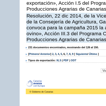
exportación», Acción I.5 del Prog
Producciones Agrarias de Canaria
Resolución, 22 dic 2014, de la Vic
de la Consejería de Agricultura, G
convoca para la campaña 2015 la a
ovino», Acción III.3 del Programa 
Producciones Agrarias de Canaria
231 documentos encontrados, mostrando del 126 al 150.
[
Primero
/
Anterior
]
2
,
3
,
4
,
5
,
6
,
7
,
8
,
9
[
Siguiente
/
Último
]
Tipos de exportación:
XLS
|
PDF
|
ODT
© Gobierno de Canarias