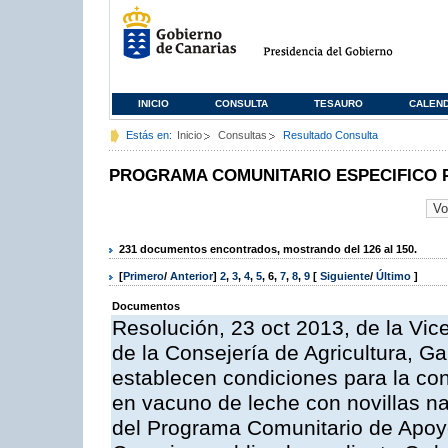
INICIO
CONSULTA
TESAURO
CALEN
Estás en:
Inicio
Consultas
Resultado Consulta
PROGRAMA COMUNITARIO ESPECIFICO 
231 documentos encontrados, mostrando del 126 al 150.
[
Primero
/
Anterior
]
2
,
3
,
4
,
5
,
6
,
7
,
8
,
9
[
Siguiente
/
Último
]
Documentos
Resolución, 23 oct 2013, de la Vic
de la Consejería de Agricultura, G
establecen condiciones para la con
en vacuno de leche con novillas na
del Programa Comunitario de Apoyo