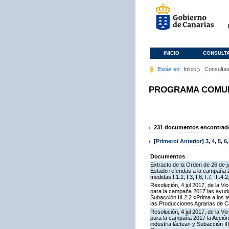
INICIO
CONSULT
Estás en:
Inicio
Consulta
PROGRAMA COMUNI
231 documentos encontrados
[
Primero
/
Anterior
]
3
,
4
,
5
,
6
Documentos
Extracto de la Orden de 26 de j
Estado referidas a la campaña 
medidas I.1.1, I.3, I,6, I.7, III.4.2, 
Resolución, 4 jul 2017, de la V
para la campaña 2017 las ayudas
Subacción III.2.2 «Prima a los 
las Producciones Agrarias de C
Resolución, 4 jul 2017, de la V
para la campaña 2017 la Acción
industria láctea» y Subacción 