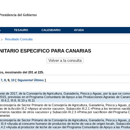
A
TESAURO
CALENDARIO
AYUDA
s
Resultado Consulta
TARIO ESPECIFICO PARA CANARIAS
, mostrando del 201 al 225.
,
7
,
8
,
9
,
10
[
Siguiente
/
Último
]
unio de 2017, de la Consejería de Agricultura, Ganadería, Pesca y Aguas, por la que se con
2015, previstas en el Programa Comunitario de Apoyo a las Producciones Agrarias de Canari
III.6.2, III.8, III.10 y III.11
iceconsejería de Sector Primario de la Consejería de Agricultura, Ganadería, Pesca y Aguas,
 de la Acción III.2 «Apoyo al sector vacuno», Subacción III.2.1 «Prima a los terneros naci
terneros nacidos de otros vacunos» y Subacción III.2.3 «Prima por sacrificio» del Programa 
anarias
iceconsejería de Sector Primario de la Consejería de Agricultura, Ganadería, Pesca y Aguas,
 III.4 «Ayuda al consumo humano de productos de leche de vaca de origen local», Subacción 
III.4.2 «Ayuda al productor de leche de vaca» del Programa Comunitario de Apoyo a las Produ