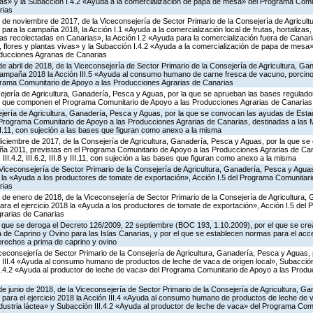
vivas» y la Subacción I.4.2 «Ayuda a la comercialización de papa de mesa» del Programa Comu
rias
 de noviembre de 2017, de la Viceconsejería de Sector Primario de la Consejería de Agricul
para la campaña 2018, la Acción I.1 «Ayuda a la comercialización local de frutas, hortalizas,
ivas recolectadas en Canarias», la Acción I.2 «Ayuda para la comercialización fuera de Canaria
s, flores y plantas vivas» y la Subacción I.4.2 «Ayuda a la comercialización de papa de mesa
ducciones Agrarias de Canarias
de abril de 2018, de la Viceconsejería de Sector Primario de la Consejería de Agricultura, G
campaña 2018 la Acción III.5 «Ayuda al consumo humano de carne fresca de vacuno, porcino,
rograma Comunitario de Apoyo a las Producciones Agrarias de Canarias
ejería de Agricultura, Ganadería, Pesca y Aguas, por la que se aprueban las bases regulado
 que componen el Programa Comunitario de Apoyo a las Producciones Agrarias de Canarias
jería de Agricultura, Ganadería, Pesca y Aguas, por la que se convocan las ayudas de Estad
rograma Comunitario de Apoyo a las Producciones Agrarias de Canarias, destinadas a las Med
I.8 y III.11, con sujeción a las bases que figuran como anexo a la misma
diciembre de 2017, de la Consejería de Agricultura, Ganadería, Pesca y Aguas, por la que s
ña 2011, previstas en el Programa Comunitario de Apoyo a las Producciones Agrarias de Can
2.2, III.4.2, III.6.2, III.8 y III.11, con sujeción a las bases que figuran como anexo a la misma
Viceconsejería de Sector Primario de la Consejería de Agricultura, Ganadería, Pesca y Aguas
a «Ayuda a los productores de tomate de exportación», Acción I.5 del Programa Comunitari
rias
 de enero de 2018, de la Viceconsejería de Sector Primario de la Consejería de Agricultura,
ra el ejercicio 2018 la «Ayuda a los productores de tomate de exportación», Acción I.5 del
rarias de Canarias
el que se deroga el Decreto 126/2009, 22 septiembre (BOC 193, 1.10.2009), por el que se cre
de Caprino y Ovino para las Islas Canarias, y por el que se establecen normas para el acce
erechos a prima de caprino y ovino
iceconsejería de Sector Primario de la Consejería de Agricultura, Ganadería, Pesca y Aguas,
 III.4 «Ayuda al consumo humano de productos de leche de vaca de origen local», Subacción 
III.4.2 «Ayuda al productor de leche de vaca» del Programa Comunitario de Apoyo a las Produ
de junio de 2018, de la Viceconsejería de Sector Primario de la Consejería de Agricultura, G
para el ejercicio 2018 la Acción III.4 «Ayuda al consumo humano de productos de leche de v
ndustria láctea» y Subacción III.4.2 «Ayuda al productor de leche de vaca» del Programa Com