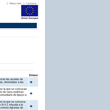
Mapa web
Contacto
Enlace
vocan las ayudas de
as, destinadas a las
 por la que se convocan
dos de vaca nodriza»,
Comunitario de Apoyo a
 por la que se convoca
III.4.1 «Ayuda a la
cciones Agrarias de