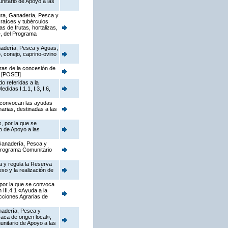
nitario de Apoyo a las
tura, Ganadería, Pesca y
 raíces y tubérculos
s de frutas, hortalizas,
», del Programa
anadería, Pesca y Aguas,
 conejo, caprino-ovino
ras de la concesión de
 [POSEI]
o referidas a la
idas I.1.1, I.3, I.6,
e convocan las ayudas
arias, destinadas a las
, por la que se
o de Apoyo a las
 Ganadería, Pesca y
 Programa Comunitario
a y regula la Reserva
so y la realización de
 por la que se convoca
III.4.1 «Ayuda a la
cciones Agrarias de
anadería, Pesca y
aca de origen local»,
unitario de Apoyo a las