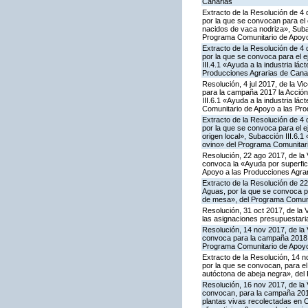
Canarias
Extracto de la Resolución de 4 
por la que se convocan para el 
nacidos de vaca nodriza», Subac
Programa Comunitario de Apoyo
Extracto de la Resolución de 4 
por la que se convoca para el 
III.4.1 «Ayuda a la industria l
Producciones Agrarias de Cana
Resolución, 4 jul 2017, de la V
para la campaña 2017 la Acción
III.6.1 «Ayuda a la industria l
Comunitario de Apoyo a las Pro
Extracto de la Resolución de 4 
por la que se convoca para el e
origen local», Subacción III.6.1
ovino» del Programa Comunitari
Resolución, 22 ago 2017, de la 
convoca la «Ayuda por superfic
Apoyo a las Producciones Agra
Extracto de la Resolución de 22
Aguas, por la que se convoca p
de mesa», del Programa Comuni
Resolución, 31 oct 2017, de la 
las asignaciones presupuestari
Resolución, 14 nov 2017, de la 
convoca para la campaña 2018 la
Programa Comunitario de Apoyo
Extracto de la Resolución, 14 n
por la que se convocan, para el
autóctona de abeja negra», del
Resolución, 16 nov 2017, de la 
convocan, para la campaña 2018, 
plantas vivas recolectadas en C