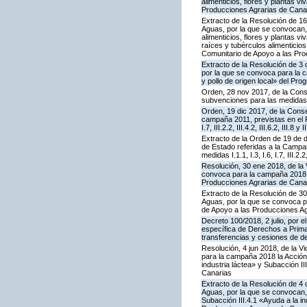
alimenticios, flores y plantas 
Producciones Agrarias de Cana
Extracto de la Resolución de 16
Aguas, por la que se convocan, 
alimenticios, flores y plantas v
raíces y tubérculos alimenticio
Comunitario de Apoyo a las Pro
Extracto de la Resolución de 3 
por la que se convoca para la 
y pollo de origen local» del P
Orden, 28 nov 2017, de la Cons
subvenciones para las medidas
Orden, 19 dic 2017, de la Conse
campaña 2011, previstas en el P
I.7, III.2.2, III.4.2, III.6.2, II
Extracto de la Orden de 19 de 
de Estado referidas a la Campa
medidas I.1.1, I.3, I.6, I.7, III.
Resolución, 30 ene 2018, de la 
convoca para la campaña 2018 l
Producciones Agrarias de Cana
Extracto de la Resolución de 30
Aguas, por la que se convoca pa
de Apoyo a las Producciones Ag
Decreto 100/2018, 2 julio, por 
específica de Derechos a Prima 
transferencias y cesiones de d
Resolución, 4 jun 2018, de la V
para la campaña 2018 la Acción
industria láctea» y Subacción 
Canarias
Extracto de la Resolución de 4 
Aguas, por la que se convocan, 
Subacción III.4.1 «Ayuda a la i