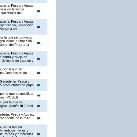
anadería, Pesca y Aguas,
ma a los terneros
sacrificio» del
anadería, Pesca y Aguas,
igen local», Subacción
 Apoyo a las
 por la que se convoca
gen local», Subacción
ovino», del Programa
anadería, Pesca y Aguas,
de cabra y oveja de
r de leche de caprino y
, por la que se
ama Comunitario de
, Ganadería, Pesca y
los productores de papa
por la que se modifican
rias (POSEI)
s, por la que se
ra», Acción III.10 del
nadería, Pesca y Aguas,
procedente de la raza
, por la que se
imenticios, flores y
as, raíces y tubérculos