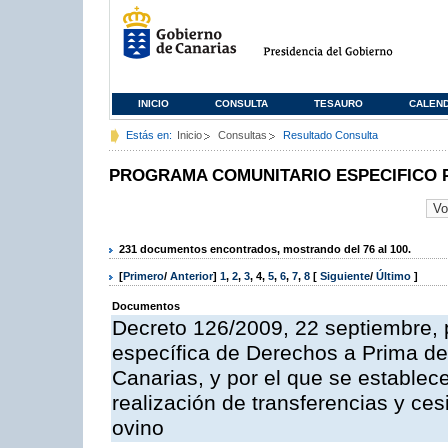
INICIO
CONSULTA
TESAURO
CALEN
Estás en:
Inicio
Consultas
Resultado Consulta
PROGRAMA COMUNITARIO ESPECIFICO 
231 documentos encontrados, mostrando del 76 al 100.
[
Primero
/
Anterior
]
1
,
2
,
3
,
4
,
5
,
6
,
7
,
8
[
Siguiente
/
Último
]
Documentos
Decreto 126/2009, 22 septiembre, p
específica de Derechos a Prima de 
Canarias, y por el que se establec
realización de transferencias y ce
ovino