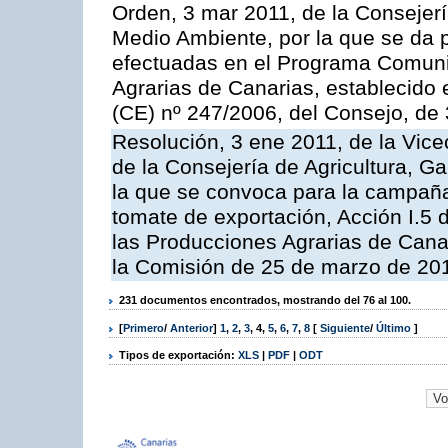
Orden, 3 mar 2011, de la Consejerí
Medio Ambiente, por la que se da p
efectuadas en el Programa Comuni
Agrarias de Canarias, establecido e
(CE) nº 247/2006, del Consejo, de
Resolución, 3 ene 2011, de la Vice
de la Consejería de Agricultura, G
la que se convoca para la campaña
tomate de exportación, Acción I.5
las Producciones Agrarias de Cana
la Comisión de 25 de marzo de 201
231 documentos encontrados, mostrando del 76 al 100.
[
Primero
/
Anterior
]
1
,
2
,
3
,
4
,
5
,
6
,
7
,
8
[
Siguiente
/
Último
]
Tipos de exportación:
XLS
|
PDF
|
ODT