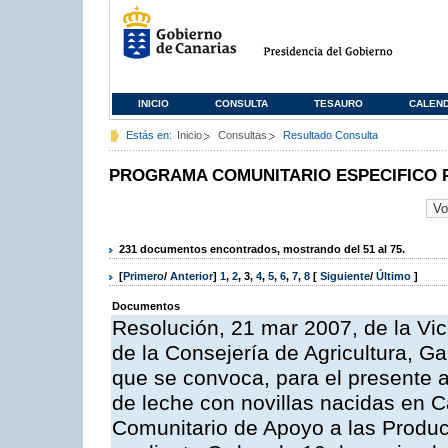
INICIO
CONSULTA
TESAURO
CALEN
Estás en:
Inicio
Consultas
Resultado Consulta
PROGRAMA COMUNITARIO ESPECIFICO 
231 documentos encontrados, mostrando del 51 al 75.
[
Primero
/
Anterior
]
1
,
2
,
3
,
4
,
5
,
6
,
7
,
8
[
Siguiente
/
Último
]
Documentos
Resolución, 21 mar 2007, de la Vic
de la Consejería de Agricultura, G
que se convoca, para el presente a
de leche con novillas nacidas en C
Comunitario de Apoyo a las Produc