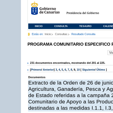
INICIO
CONSULTA
TESAURO
CALEN
Estás en:
Inicio
Consultas
Resultado Consulta
PROGRAMA COMUNITARIO ESPECIFICO 
231 documentos encontrados, mostrando del 201 al 225.
[
Primero
/
Anterior
]
3
,
4
,
5
,
6
,
7
,
8
,
9
,
10
[
Siguiente
/
Último
]
Documentos
Extracto de la Orden de 26 de juni
Agricultura, Ganadería, Pesca y A
de Estado referidas a la campaña 
Comunitario de Apoyo a las Produc
destinadas a las medidas I.1.1, I.3, I,6,