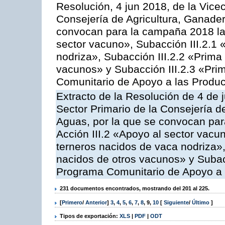
Resolución, 4 jun 2018, de la Vice
Consejería de Agricultura, Ganader
convocan para la campaña 2018 las
sector vacuno», Subacción III.2.1 
nodriza», Subacción III.2.2 «Prima 
vacunos» y Subacción III.2.3 «Prim
Comunitario de Apoyo a las Produc
Extracto de la Resolución de 4 de 
Sector Primario de la Consejería d
Aguas, por la que se convocan par
Acción III.2 «Apoyo al sector vacun
terneros nacidos de vaca nodriza»,
nacidos de otros vacunos» y Subacci
Programa Comunitario de Apoyo a 
231 documentos encontrados, mostrando del 201 al 225.
[
Primero
/
Anterior
]
3
,
4
,
5
,
6
,
7
,
8
,
9
,
10
[
Siguiente
/
Último
]
Tipos de exportación:
XLS
|
PDF
|
ODT