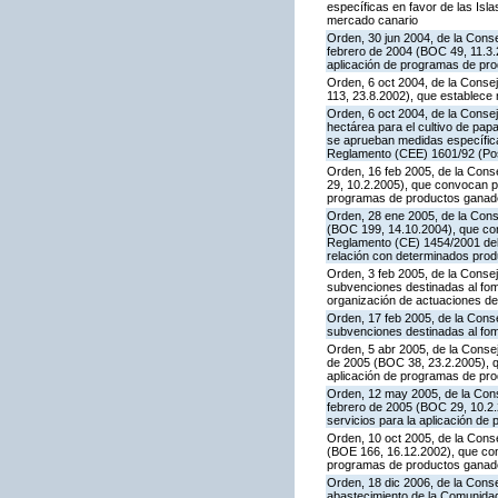
específicas en favor de las Isla
mercado canario
Orden, 30 jun 2004, de la Conse
febrero de 2004 (BOC 49, 11.3.2
aplicación de programas de pr
Orden, 6 oct 2004, de la Conse
113, 23.8.2002), que establece
Orden, 6 oct 2004, de la Consej
hectárea para el cultivo de pap
se aprueban medidas específicas
Reglamento (CEE) 1601/92 (Po
Orden, 16 feb 2005, de la Conse
29, 10.2.2005), que convocan pa
programas de productos ganader
Orden, 28 ene 2005, de la Conse
(BOC 199, 14.10.2004), que con
Reglamento (CE) 1454/2001 del 
relación con determinados prod
Orden, 3 feb 2005, de la Consej
subvenciones destinadas al fom
organización de actuaciones de
Orden, 17 feb 2005, de la Conse
subvenciones destinadas al fom
Orden, 5 abr 2005, de la Consej
de 2005 (BOC 38, 23.2.2005), qu
aplicación de programas de pr
Orden, 12 may 2005, de la Conse
febrero de 2005 (BOC 29, 10.2.
servicios para la aplicación d
Orden, 10 oct 2005, de la Conse
(BOE 166, 16.12.2002), que con
programas de productos ganade
Orden, 18 dic 2006, de la Conse
abastecimiento de la Comunida