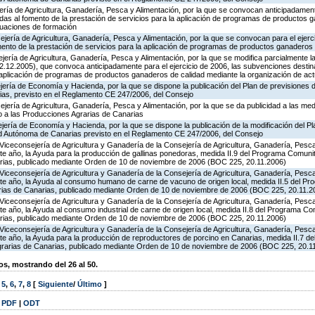
ería de Agricultura, Ganadería, Pesca y Alimentación, por la que se convocan anticipadamente
das al fomento de la prestación de servicios para la aplicación de programas de productos 
tuaciones de formación
jería de Agricultura, Ganadería, Pesca y Alimentación, por la que se convocan para el ejerci
ento de la prestación de servicios para la aplicación de programas de productos ganaderos 
jería de Agricultura, Ganadería, Pesca y Alimentación, por la que se modifica parcialmente 
.12.2005), que convoca anticipadamente para el ejercicio de 2006, las subvenciones destin
a aplicación de programas de productos ganaderos de calidad mediante la organización de ac
ería de Economía y Hacienda, por la que se dispone la publicación del Plan de previsiones 
s, previsto en el Reglamento CE 247/2006, del Consejo
jería de Agricultura, Ganadería, Pesca y Alimentación, por la que se da publicidad a las med
 a las Producciones Agrarias de Canarias
jería de Economía y Hacienda, por la que se dispone la publicación de la modificación del P
d Autónoma de Canarias previsto en el Reglamento CE 247/2006, del Consejo
Viceconsejería de Agricultura y Ganadería de la Consejería de Agricultura, Ganadería, Pesca 
e año, la Ayuda para la producción de gallinas ponedoras, medida II.9 del Programa Comunit
rias, publicado mediante Orden de 10 de noviembre de 2006 (BOC 225, 20.11.2006)
Viceconsejería de Agricultura y Ganadería de la Consejería de Agricultura, Ganadería, Pesca 
te año, la Ayuda al consumo humano de carne de vacuno de origen local, medida II.5 del Pr
rias de Canarias, publicado mediante Orden de 10 de noviembre de 2006 (BOC 225, 20.11.2
Viceconsejería de Agricultura y Ganadería de la Consejería de Agricultura, Ganadería, Pesca 
e año, la Ayuda al consumo industrial de carne de origen local, medida II.8 del Programa Co
rias, publicado mediante Orden de 10 de noviembre de 2006 (BOC 225, 20.11.2006)
Viceconsejería de Agricultura y Ganadería de la Consejería de Agricultura, Ganadería, Pesca 
te año, la Ayuda para la producción de reproductores de porcino en Canarias, medida II.7 d
grarias de Canarias, publicado mediante Orden de 10 de noviembre de 2006 (BOC 225, 20.1
, mostrando del 26 al 50.
,
5
,
6
,
7
,
8
[
Siguiente
/
Último
]
|
PDF
|
ODT