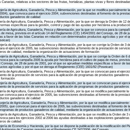
s Canarias, relativas a los sectores de las frutas, hortalizas, plantas vivas y flores destinada
jería de Agricultura, Ganadería, Pesca y Alimentación, por la que se modifica parcialmente 
004), que convoca para el ejercicio 2004, subvenciones destinadas al fomento de la prestac
oductos ganaderos de calidad
jería de Agricultura, Ganadería, Pesca y Alimentación, por la que se deroga la Orden de 12
 normas específicas para la gestión, control y pago de las ayudas por hectárea a la produc
ería de Agricultura, Ganadería, Pesca y Alimentación, por la que se convoca para la campañ
a de mesa, prevista en el artículo 14 del Reglamento (CE) 1454/2001 del Consejo, de 28 de ju
 a favor de las Islas Canarias en relación con determinados productos agrícolas y por el q
seican)
jería de Agricultura, Ganadería, Pesca y Alimentación, por la que se corrige la Orden de 3
ra el ejercicio de 2005, las subvenciones destinadas al fomento de la prestación de servicio
os de calidad, mediante la organización de actuaciones de formación
jería de Agricultura, Ganadería, Pesca y Alimentación, por la que se corrige la Orden de 6 
voca para la campaña 2005 la ayuda por hectárea para el cultivo de papa de mesa, prevista e
Consejo, de 28 de junio de 2001, por el que se aprueban medidas específicas a favor de las
uctos agrícolas y por el que se deroga el Reglamento (CEE) 1601/92 (Poseican)
ería de Agricultura, Ganadería, Pesca y Alimentación, por la que se convocan para el ejercic
ento de la prestación de servicios para la aplicación de programas de productos ganaderos 
 formación
jería de Agricultura, Ganadería, Pesca y Alimentación, por la que se convocan para el ejerci
ento de la prestación de servicios para la aplicación de programas de productos ganaderos 
ería de Agricultura, Ganadería, Pesca y Alimentación, por la que se modifica parcialmente l
e convoca para el ejercicio de 2005, las subvenciones destinadas al fomento de la prestaci
oductos ganaderos de calidad
jería de Agricultura, Ganadería, Pesca y Alimentación, por la que se modifica parcialmente
2005), que convocan para el ejercicio de 2005, las subvenciones destinadas al fomento de l
e programas de productos ganaderos de calidad, mediante la organización de actuaciones de 
jería de Agricultura, Ganadería, Pesca y Alimentación, por la que se modifica la Orden de 3
voca para los ejercicios 2002 al 2006 las ayudas destinadas a las explotaciones ganaderas
ros de calidad
jería de Economía y Hacienda, por la que se dispone la publicación de la modificación del P
d Autónoma de Canarias previsto en el Reglamento CE 247/2006, del Consejo