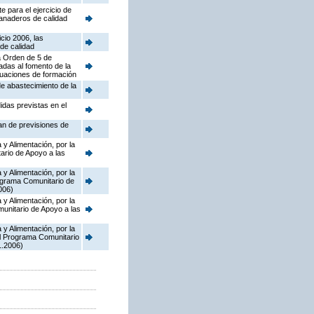
 para el ejercicio de
ganaderos de calidad
cio 2006, las
de calidad
la Orden de 5 de
adas al fomento de la
tuaciones de formación
de abastecimiento de la
idas previstas en el
lan de previsiones de
y Alimentación, por la
ario de Apoyo a las
y Alimentación, por la
ograma Comunitario de
006)
y Alimentación, por la
munitario de Apoyo a las
y Alimentación, por la
el Programa Comunitario
1.2006)