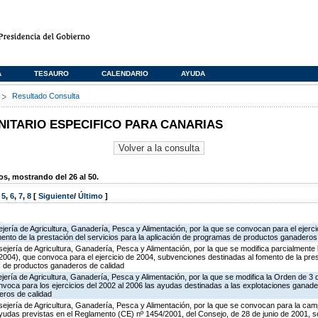
A
TESAURO
CALENDARIO
AYUDA
s
Resultado Consulta
TARIO ESPECIFICO PARA CANARIAS
, mostrando del 26 al 50.
,
5
,
6
,
7
,
8
[
Siguiente
/
Último
]
jería de Agricultura, Ganadería, Pesca y Alimentación, por la que se convocan para el ejerci
ento de la prestación del servicios para la aplicación de programas de productos ganaderos
jería de Agricultura, Ganadería, Pesca y Alimentación, por la que se modifica parcialmente
004), que convoca para el ejercicio de 2004, subvenciones destinadas al fomento de la pres
s de productos ganaderos de calidad
jería de Agricultura, Ganadería, Pesca y Alimentación, por la que se modifica la Orden de 3
voca para los ejercicios del 2002 al 2006 las ayudas destinadas a las explotaciones ganade
ros de calidad
ejería de Agricultura, Ganadería, Pesca y Alimentación, por la que se convocan para la ca
ayudas previstas en el Reglamento (CE) nº 1454/2001, del Consejo, de 28 de junio de 2001, 