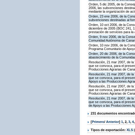
Orden, 5 dic 2005, de la Consej
2006, las subvenciones destina
mediante la organización de ac
Orden, 23 ene 2006, de la Conse
subvenciones destinadas al fom
Orden, 10 oct 2006, de la Conse
diciembre de 2005 (BOC 241, 12
prestación de servicios para l
Orden, 9 nov 2006, de la Consej
Comunidad Autónoma de Canaria
Orden, 10 nov 2006, de la Conse
Programa Comunitario de Apoyo
Orden, 20 dic 2006, de la Conse
abastecimiento de la Comunida
Resolución, 21 mar 2007, de la 
que se convoca, para el present
Producciones Agrarias de Cana
Resolución, 21 mar 2007, de la 
que se convoca, para el presen
Apoyo a las Producciones Agra
Resolución, 21 mar 2007, de la 
que se convoca, para el present
Producciones Agrarias de Cana
Resolución, 21 mar 2007, de la 
que se convoca, para el presen
de Apoyo a las Producciones A
231 documentos encontrados
[
Primero
/
Anterior
]
1
,
2
,
3
,
4
Tipos de exportación:
XLS