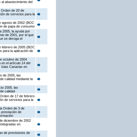
s al abastecimiento del
la Orden de 20 de
ión de servicios para la
 de agosto de 2002 (BOC
ción de papa de consumo
a 2005, la ayuda por
nio de 2001, por el que
ue se deroga el
 de febrero de 2005 (BOC
s para la aplicación de
de octubre de 2004
n el artículo 14 del
 Islas Canarias en
io de 2005, las
de calidad mediante la
cio 2005, las
de calidad
a Orden de 17 de febrero
ón de servicios para la
 la Orden de 3 de
a prestación de
formación
 de diciembre de 2002
 integradas en
lan de previsiones de