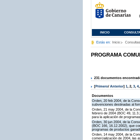
INICIO
CONSULT
Estás en:
Inicio
Consulta
PROGRAMA COMUNI
231 documentos encontrados
[
Primero
/
Anterior
]
1
,
2
,
3
,
4
Documentos
Orden, 20 feb 2004, de la Conse
subvenciones destinadas al fom
Orden, 21 may 2004, de la Conse
febrero de 2004 (BOC 49, 11.3.2
para la aplicación de programa
Orden, 30 jun 2004, de la Conse
(BOC 166, 16.12.2002), que con
programas de productos ganade
Orden, 14 may 2004, de la Cons
comercialización de 2004, las 