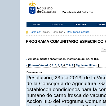
INICIO
CONSULTA
TESAURO
CALEN
Estás en:
Inicio
Consultas
Resultado Consulta
PROGRAMA COMUNITARIO ESPECIFICO 
231 documentos encontrados, mostrando del 126 al 150.
[
Primero
/
Anterior
]
2
,
3
,
4
,
5
,
6
,
7
,
8
,
9
[
Siguiente
/
Último
]
Documentos
Resolución, 23 oct 2013, de la Vic
de la Consejería de Agricultura, G
establecen condiciones para la co
humano de carne fresca de vacuno, 
Acción III.5 del Programa Comunit