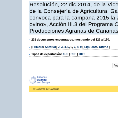
Resolución, 22 dic 2014, de la Vic
de la Consejería de Agricultura, G
convoca para la campaña 2015 la a
ovino», Acción III.3 del Programa 
Producciones Agrarias de Canaria
231 documentos encontrados, mostrando del 126 al 150.
[
Primero
/
Anterior
]
2
,
3
,
4
,
5
,
6
,
7
,
8
,
9
[
Siguiente
/
Último
]
Tipos de exportación:
XLS
|
PDF
|
ODT
© Gobierno de Canarias