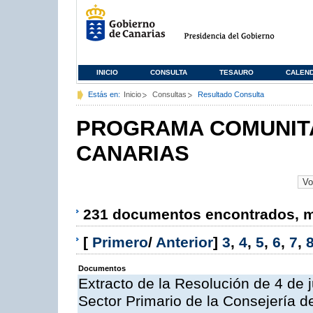
INICIO
CONSULTA
TESAURO
CALEN
Estás en:
Inicio
Consultas
Resultado Consulta
PROGRAMA COMUNITA
CANARIAS
231 documentos encontrados, mo
[
Primero
/
Anterior
]
3
,
4
,
5
,
6
,
7
,
Documentos
Extracto de la Resolución de 4 de 
Sector Primario de la Consejería d