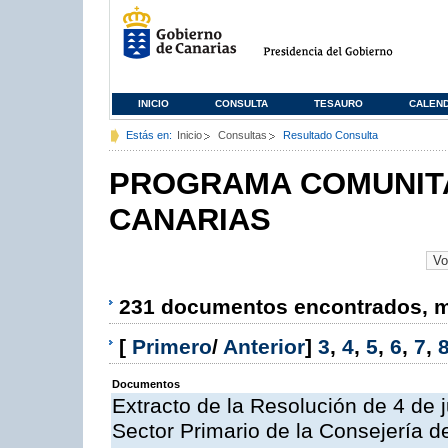
INICIO
CONSULTA
TESAURO
CALEN
Estás en:
Inicio
Consultas
Resultado Consulta
PROGRAMA COMUNITA
CANARIAS
231 documentos encontrados, mo
[
Primero
/
Anterior
]
3
,
4
,
5
,
6
,
7
,
Documentos
Extracto de la Resolución de 4 de 
Sector Primario de la Consejería d