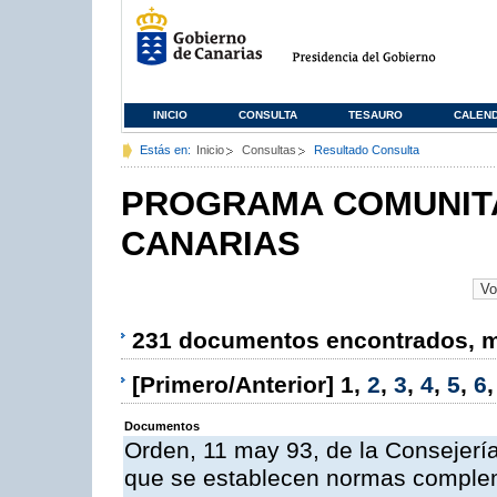
INICIO
CONSULTA
TESAURO
CALEN
Estás en:
Inicio
Consultas
Resultado Consulta
PROGRAMA COMUNITA
CANARIAS
231 documentos encontrados, mo
[Primero/Anterior]
1
,
2
,
3
,
4
,
5
,
6
Documentos
Orden, 11 may 93, de la Consejería 
que se establecen normas compleme