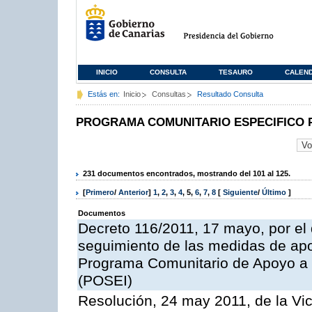
INICIO
CONSULTA
TESAURO
CALEN
Estás en:
Inicio
Consultas
Resultado Consulta
PROGRAMA COMUNITARIO ESPECIFICO 
231 documentos encontrados, mostrando del 101 al 125.
[
Primero
/
Anterior
]
1
,
2
,
3
,
4
,
5
,
6
,
7
,
8
[
Siguiente
/
Último
]
Documentos
Decreto 116/2011, 17 mayo, por el
seguimiento de las medidas de apoy
Programa Comunitario de Apoyo a 
(POSEI)
Resolución, 24 may 2011, de la Vic