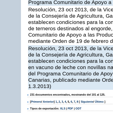
Programa Comunitario de Apoyo a 
Resolución, 23 oct 2013, de la Vic
de la Consejería de Agricultura, G
establecen condiciones para la con
de terneros destinados al engorde,
Comunitario de Apoyo a las Produc
mediante Orden de 19 de febrero 
Resolución, 23 oct 2013, de la Vic
de la Consejería de Agricultura, G
establecen condiciones para la con
en vacuno de leche con novillas na
del Programa Comunitario de Apoyo
Canarias, publicado mediante Ord
1.3.2013)
231 documentos encontrados, mostrando del 101 al 125.
[
Primero
/
Anterior
]
1
,
2
,
3
,
4
,
5
,
6
,
7
,
8
[
Siguiente
/
Último
]
Tipos de exportación:
XLS
|
PDF
|
ODT