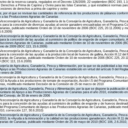
ovino de la reserva canaria, regulados en el Decreto 126/2009, 22 septiembre (BOC 193, 1.1
e Derechos a Prima de Caprino y Ovino para las Islas Canarias, y que establece normas para
 cesiones de derechos a prima de caprino y ovino
 por el que se revisan las cantidades de referencia de los productores de plátanos conforme
 a las Producciones Agrarias de Canarias
Viceconsejería de Agricultura y Ganadería de la Consejería de Agricultura, Ganadería, Pesca 
es para la concesión de diversas ayudas al sector ganadero encuadradas en el Programa Co
Canarias, publicado mediante Orden de 10 de noviembre de 2006 (BOC 225, 20.11.2006) y mo
5.6.2009)
Viceconsejería de Agricultura y Ganadería de la Consejería de Agricultura, Ganadería, Pesca 
ara la concesión de las ayudas al suministro de pollitos de engorde de origen comunitario, A
oducciones Agrarias de Canarias, publicado mediante Orden de 10 de noviembre de 2006 (B
unio de 2009 (BOC 113, 15.6.2009)
Viceconsejería de Agricultura y Ganadería de la Consejería de Agricultura, Ganadería, Pesca 
ara la concesión de las ayudas a la producción local de huevos de gallina, Acción III.12 de
grarias de Canarias, publicado mediante Orden de 10 de noviembre de 2006 (BOC 225, 20.11
9 (BOC 113, 15.6.2009)
jería de Agricultura, Ganadería, Pesca y Alimentación, por la que se da publicidad a las mo
poyo a las Producciones Agrarias de Canarias establecido en virtud del artículo 9 del Regl
e enero de 2006
iceconsejería de Agricultura y Ganadería de la Consejería de Agricultura, Ganadería, Pesca y 
0 la Ayuda a los productores de tomate de exportación, Acción I.5 del Programa Comunitari
ias, modificado mediante Decisión de la Comisión de 25 de marzo de 2010
jería de Agricultura, Ganadería, Pesca y Alimentación, por la que se dispone la publicación 
itario de Apoyo a las Producciones Agrarias de Canarias para el año 2010, establecido en vi
del Consejo, de 30 de enero de 2006
Viceconsejería de Agricultura y Ganadería de la Consejería de Agricultura, Ganadería, Pesca
s para la concesión de las ayudas al suministro de pollitos de engorde y de huevos destinad
.8 del Programa Comunitario de Apoyo a las Producciones Agrarias de Canarias, publicado me
10, corrección 127, 30.6.2010)
Viceconsejería de Agricultura y Ganadería de la Consejería de Agricultura, Ganadería, Pesca
2010, la «Ayuda a la innovación y la calidad en las producciones ganaderas», Acción III.11 
grarias de Canarias, publicado mediante Orden de 25 de mayo de 2010 (BOC 106, 2.6.2010, 