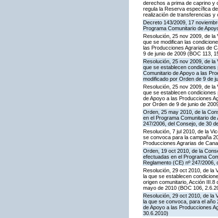
derechos a prima de caprino y 
regula la Reserva específica d
realización de transferencias y
Decreto 143/2009, 17 noviembre,
Programa Comunitario de Apoyo
Resolución, 25 nov 2009, de la 
que se modifican las condicion
las Producciones Agrarias de 
9 de junio de 2009 (BOC 113, 1
Resolución, 25 nov 2009, de la 
que se establecen condiciones p
Comunitario de Apoyo a las Pr
modificado por Orden de 9 de j
Resolución, 25 nov 2009, de la 
que se establecen condiciones p
de Apoyo a las Producciones A
por Orden de 9 de junio de 200
Orden, 25 may 2010, de la Conse
en el Programa Comunitario de A
247/2006, del Consejo, de 30 d
Resolución, 7 jul 2010, de la V
se convoca para la campaña 201
Producciones Agrarias de Canar
Orden, 19 oct 2010, de la Conse
efectuadas en el Programa Comun
Reglamento (CE) nº 247/2006, 
Resolución, 29 oct 2010, de la 
la que se establecen condicione
origen comunitario, Acción III
mayo de 2010 (BOC 106, 2.6.20
Resolución, 29 oct 2010, de la 
la que se convoca, para el año 
de Apoyo a las Producciones A
30.6.2010)