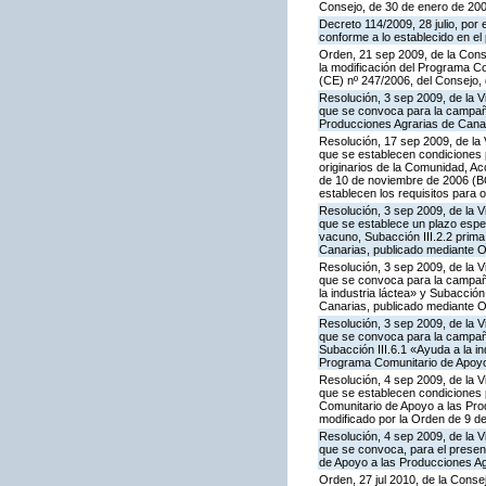
Consejo, de 30 de enero de 20
Decreto 114/2009, 28 julio, por
conforme a lo establecido en e
Orden, 21 sep 2009, de la Conse
la modificación del Programa Co
(CE) nº 247/2006, del Consejo
Resolución, 3 sep 2009, de la V
que se convoca para la campaña
Producciones Agrarias de Canar
Resolución, 17 sep 2009, de la 
que se establecen condiciones 
originarios de la Comunidad, A
de 10 de noviembre de 2006 (BO
establecen los requisitos para 
Resolución, 3 sep 2009, de la V
que se establece un plazo espe
vacuno, Subacción III.2.2 prim
Canarias, publicado mediante O
Resolución, 3 sep 2009, de la V
que se convoca para la campañ
la industria láctea» y Subacció
Canarias, publicado mediante O
Resolución, 3 sep 2009, de la V
que se convoca para la campaña
Subacción III.6.1 «Ayuda a la i
Programa Comunitario de Apoyo 
Resolución, 4 sep 2009, de la V
que se establecen condiciones p
Comunitario de Apoyo a las Pr
modificado por la Orden de 9 d
Resolución, 4 sep 2009, de la V
que se convoca, para el present
de Apoyo a las Producciones Ag
Orden, 27 jul 2010, de la Conse