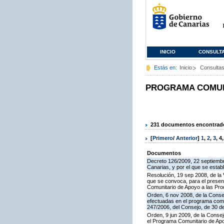
INICIO
CONSULT
Estás en:
Inicio
Consulta
PROGRAMA COMUNI
231 documentos encontrados
[
Primero
/
Anterior
]
1
,
2
,
3
,
4
Documentos
Decreto 126/2009, 22 septiembr
Canarias, y por el que se estab
Resolución, 19 sep 2008, de la 
que se convoca, para el present
Comunitario de Apoyo a las Pr
Orden, 6 nov 2008, de la Consej
efectuadas en el programa comun
247/2006, del Consejo, de 30 d
Orden, 9 jun 2009, de la Consej
el Programa Comunitario de Apoy