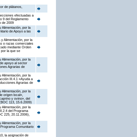
tor de plátanos,
rrecciones efectuadas a
lo 9 del Reglamento
o de 2009
 Alimentación, por la
tario de Apoyo a las
y Alimentación, por la
as o razas comerciales
licado mediante Orden
 por la que se
 Alimentación, por la
de apoyo al sector
iones Agrarias de
 Alimentación, por la
ción III.4.1 «Ayuda a
oducciones Agrarias de
 Alimentación, por la
 origen local»,
caprino y ovino», del
 (BOC 113, 15.6.2009)
 Alimentación, por la
II.2.4 del Programa
C 225, 20.11.2006),
 Alimentación, por la
el Programa Comunitario
10, la asignación de