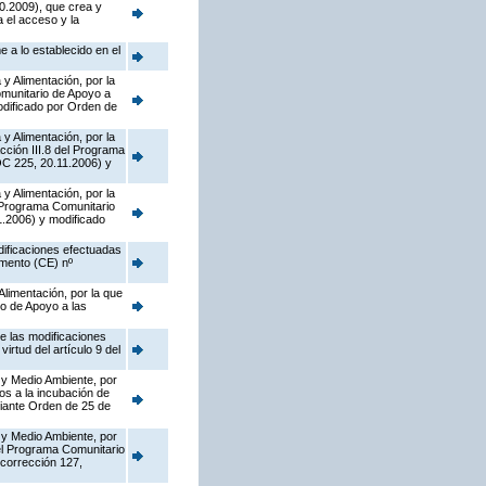
0.2009), que crea y
 el acceso y la
 a lo establecido en el
y Alimentación, por la
munitario de Apoyo a
dificado por Orden de
y Alimentación, por la
cción III.8 del Programa
OC 225, 20.11.2006) y
y Alimentación, por la
l Programa Comunitario
.2006) y modificado
dificaciones efectuadas
amento (CE) nº
Alimentación, por la que
o de Apoyo a las
de las modificaciones
rtud del artículo 9 del
 y Medio Ambiente, por
os a la incubación de
diante Orden de 25 de
 y Medio Ambiente, por
del Programa Comunitario
corrección 127,