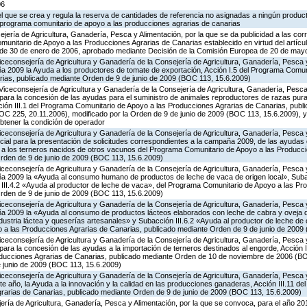
06
 el que se crea y regula la reserva de cantidades de referencia no asignadas a ningún produc
l programa comunitario de apoyo a las producciones agrarias de canarias
jería de Agricultura, Ganadería, Pesca y Alimentación, por la que se da publicidad a las co
munitario de Apoyo a las Producciones Agrarias de Canarias establecido en virtud del artícu
, de 30 de enero de 2006, aprobado mediante Decisión de la Comisión Europea de 20 de may
iceconsejería de Agricultura y Ganadería de la Consejería de Agricultura, Ganadería, Pesca y
 2009 la Ayuda a los productores de tomate de exportación, Acción I.5 del Programa Comuni
ias, publicado mediante Orden de 9 de junio de 2009 (BOC 113, 15.6.2009)
Viceconsejería de Agricultura y Ganadería de la Consejería de Agricultura, Ganadería, Pesca 
para la concesión de las ayudas para el suministro de animales reproductores de razas pur
cción III.1 del Programa Comunitario de Apoyo a las Producciones Agrarias de Canarias, pub
C 225, 20.11.2006), modificado por la Orden de 9 de junio de 2009 (BOC 113, 15.6.2009), y
obtener la condición de operador
iceconsejería de Agricultura y Ganadería de la Consejería de Agricultura, Ganadería, Pesca y
cial para la presentación de solicitudes correspondientes a la campaña 2009, de las ayudas 
a a los terneros nacidos de otros vacunos del Programa Comunitario de Apoyo a las Producc
rden de 9 de junio de 2009 (BOC 113, 15.6.2009)
iceconsejería de Agricultura y Ganadería de la Consejería de Agricultura, Ganadería, Pesca y
a 2009 la «Ayuda al consumo humano de productos de leche de vaca de origen local», Subac
n III.4.2 «Ayuda al productor de leche de vaca», del Programa Comunitario de Apoyo a las Pr
rden de 9 de junio de 2009 (BOC 113, 15.6.2009)
iceconsejería de Agricultura y Ganadería de la Consejería de Agricultura, Ganadería, Pesca y
 2009 la «Ayuda al consumo de productos lácteos elaborados con leche de cabra y oveja de
ndustria láctea y queserías artesanales» y Subacción III.6.2 «Ayuda al productor de leche de 
a las Producciones Agrarias de Canarias, publicado mediante Orden de 9 de junio de 2009
iceconsejería de Agricultura y Ganadería de la Consejería de Agricultura, Ganadería, Pesca y
ara la concesión de las ayudas a la importación de terneros destinados al engorde, Acción I
oducciones Agrarias de Canarias, publicado mediante Orden de 10 de noviembre de 2006 (BO
e junio de 2009 (BOC 113, 15.6.2009)
iceconsejería de Agricultura y Ganadería de la Consejería de Agricultura, Ganadería, Pesca y
e año, la Ayuda a la innovación y la calidad en las producciones ganaderas, Acción III.11 d
rarias de Canarias, publicado mediante Orden de 9 de junio de 2009 (BOC 113, 15.6.2009)
jería de Agricultura, Ganadería, Pesca y Alimentación, por la que se convoca, para el año 20