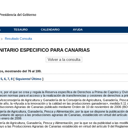
A
TESAURO
CALENDARIO
AYUDA
s
Resultado Consulta
TARIO ESPECIFICO PARA CANARIAS
, mostrando del 76 al 100.
,
5
,
6
,
7
,
8
[
Siguiente
/
Último
]
e, por el que se crea y regula la Reserva específica de Derechos a Prima de Caprino y Ovin
lecen normas para el acceso y la realización de transferencias y cesiones de derechos a pr
Viceconsejería de Agricultura y Ganadería de la Consejería de Agricultura, Ganadería, Pesca 
e año, la «Ayuda a la innovación y la calidad en las producciones ganaderas», medida II.11
oducciones Agrarias de Canarias publicado mediante Orden de 10 de noviembre de 2006 (BO
ería de Agricultura, Ganadería, Pesca y Alimentación, por la que se dispone la publicación d
itario de apoyo a las producciones agrarias de Canarias, establecido en virtud del artícul
e enero de 2006
ería de Agricultura, Ganadería, Pesca y Alimentación, por la que se da publicidad a las modi
o a las Producciones Agrarias de Canarias establecido en virtud del artículo 9 del Reglame