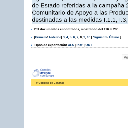
de Estado referidas a la campaña 
Comunitario de Apoyo a las Produc
destinadas a las medidas I.1.1, I.3, I,6,
231 documentos encontrados, mostrando del 176 al 200.
[
Primero
/
Anterior
]
3
,
4
,
5
,
6
,
7
,
8
,
9
,
10
[
Siguiente
/
Último
]
Tipos de exportación:
XLS
|
PDF
|
ODT
© Gobierno de Canarias