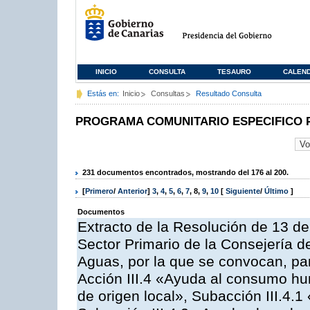
INICIO
CONSULTA
TESAURO
CALEN
Estás en:
Inicio
Consultas
Resultado Consulta
PROGRAMA COMUNITARIO ESPECIFICO 
231 documentos encontrados, mostrando del 176 al 200.
[
Primero
/
Anterior
]
3
,
4
,
5
,
6
,
7
,
8
,
9
,
10
[
Siguiente
/
Último
]
Documentos
Extracto de la Resolución de 13 de
Sector Primario de la Consejería d
Aguas, por la que se convocan, par
Acción III.4 «Ayuda al consumo h
de origen local», Subacción III.4.1