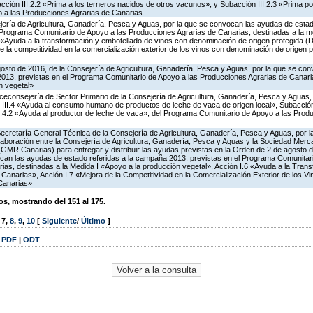
ción III.2.2 «Prima a los terneros nacidos de otros vacunos», y Subacción III.2.3 «Prima por
 a las Producciones Agrarias de Canarias
ería de Agricultura, Ganadería, Pesca y Aguas, por la que se convocan las ayudas de estado
Programa Comunitario de Apoyo a las Producciones Agrarias de Canarias, destinadas a la me
6 «Ayuda a la transformación y embotellado de vinos con denominación de origen protegida 
e la competitividad en la comercialización exterior de los vinos con denominación de origen
gosto de 2016, de la Consejería de Agricultura, Ganadería, Pesca y Aguas, por la que se co
2013, previstas en el Programa Comunitario de Apoyo a las Producciones Agrarias de Canaria
n vegetal»
Viceconsejería de Sector Primario de la Consejería de Agricultura, Ganadería, Pesca y Aguas
 III.4 «Ayuda al consumo humano de productos de leche de vaca de origen local», Subacción 
II.4.2 «Ayuda al productor de leche de vaca», del Programa Comunitario de Apoyo a las Prod
Secretaría General Técnica de la Consejería de Agricultura, Ganadería, Pesca y Aguas, por l
aboración entre la Consejería de Agricultura, Ganadería, Pesca y Aguas y la Sociedad Mercan
GMR Canarias) para entregar y distribuir las ayudas previstas en la Orden de 2 de agosto
ocan las ayudas de estado referidas a la campaña 2013, previstas en el Programa Comunitar
ias, destinadas a la Medida I «Apoyo a la producción vegetal», Acción I.6 «Ayuda a la Tran
Canarias», Acción I.7 «Mejora de la Competitividad en la Comercialización Exterior de los 
Canarias»
, mostrando del 151 al 175.
,
7
,
8
,
9
,
10
[
Siguiente
/
Último
]
|
PDF
|
ODT