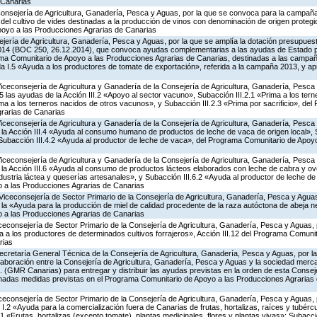
 Canarias
Consejería de Agricultura, Ganadería, Pesca y Aguas, por la que se convoca para la campañ
del cultivo de vides destinadas a la producción de vinos con denominación de origen protegi
poyo a las Producciones Agrarias de Canarias
jería de Agricultura, Ganadería, Pesca y Aguas, por la que se amplía la dotación presupuesta
014 (BOC 250, 26.12.2014), que convoca ayudas complementarias a las ayudas de Estado 
ma Comunitario de Apoyo a las Producciones Agrarias de Canarias, destinadas a las campa
a I.5 «Ayuda a los productores de tomate de exportación», referida a la campaña 2013, y a
Viceconsejería de Agricultura y Ganadería de la Consejería de Agricultura, Ganadería, Pesca
las ayudas de la Acción III.2 «Apoyo al sector vacuno», Subacción III.2.1 «Prima a los ter
ima a los terneros nacidos de otros vacunos», y Subacción III.2.3 «Prima por sacrificio», de
rarias de Canarias
Viceconsejería de Agricultura y Ganadería de la Consejería de Agricultura, Ganadería, Pesca
a Acción III.4 «Ayuda al consumo humano de productos de leche de vaca de origen local», S
y Subacción III.4.2 «Ayuda al productor de leche de vaca», del Programa Comunitario de Apoy
Viceconsejería de Agricultura y Ganadería de la Consejería de Agricultura, Ganadería, Pesca
a Acción III.6 «Ayuda al consumo de productos lácteos elaborados con leche de cabra y ovej
ndustria láctea y queserías artesanales», y Subacción III.6.2 «Ayuda al productor de leche de 
 a las Producciones Agrarias de Canarias
Viceconsejería de Sector Primario de la Consejería de Agricultura, Ganadería, Pesca y Aguas
 «Ayuda para la producción de miel de calidad procedente de la raza autóctona de abeja neg
 a las Producciones Agrarias de Canarias
iceconsejería de Sector Primario de la Consejería de Agricultura, Ganadería, Pesca y Aguas,
a los productores de determinados cultivos forrajeros», Acción III.12 del Programa Comunit
rias
ecretaría General Técnica de la Consejería de Agricultura, Ganadería, Pesca y Aguas, por la
aboración entre la Consejería de Agricultura, Ganadería, Pesca y Aguas y la sociedad mercan
. (GMR Canarias) para entregar y distribuir las ayudas previstas en la orden de esta Conse
nadas medidas previstas en el Programa Comunitario de Apoyo a las Producciones Agrarias 
iceconsejería de Sector Primario de la Consejería de Agricultura, Ganadería, Pesca y Aguas,
.2 «Ayuda para la comercialización fuera de Canarias de frutas, hortalizas, raíces y tubércul
.1 «Frutas, hortalizas (excepto tomate), plantas medicinales, flores y plantas vivas»; Subacc