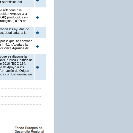
 sacrificio» del
 referidas a la
dida I «Apoyo a la
(DOP) producidos en
 protegida (DOP) de
nvocan las ayudas de
s, destinadas a la
, por la que se convoca
III.4.1 «Ayuda a la
ucciones Agrarias de
a que se dispone la
til Pública Gestión del
 de 2016 (BOC 154,
io de Apoyo a las
sformación de Origen
Vinos con Denominación