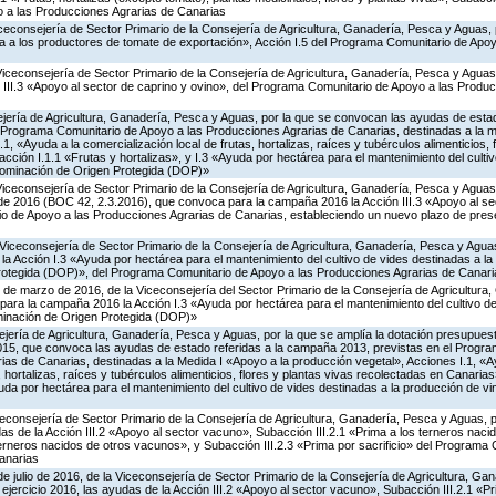
 a las Producciones Agrarias de Canarias
iceconsejería de Sector Primario de la Consejería de Agricultura, Ganadería, Pesca y Aguas,
 a los productores de tomate de exportación», Acción I.5 del Programa Comunitario de Apo
Viceconsejería de Sector Primario de la Consejería de Agricultura, Ganadería, Pesca y Agua
 III.3 «Apoyo al sector de caprino y ovino», del Programa Comunitario de Apoyo a las Produ
jería de Agricultura, Ganadería, Pesca y Aguas, por la que se convocan las ayudas de estad
Programa Comunitario de Apoyo a las Producciones Agrarias de Canarias, destinadas a la m
1, «Ayuda a la comercialización local de frutas, hortalizas, raíces y tubérculos alimenticios, 
ción I.1.1 «Frutas y hortalizas», y I.3 «Ayuda por hectárea para el mantenimiento del culti
nominación de Origen Protegida (DOP)»
Viceconsejería de Sector Primario de la Consejería de Agricultura, Ganadería, Pesca y Aguas,
 de 2016 (BOC 42, 2.3.2016), que convoca para la campaña 2016 la Acción III.3 «Apoyo al se
o de Apoyo a las Producciones Agrarias de Canarias, estableciendo un nuevo plazo de prese
Viceconsejería de Sector Primario de la Consejería de Agricultura, Ganadería, Pesca y Aguas
 Acción I.3 «Ayuda por hectárea para el mantenimiento del cultivo de vides destinadas a la
otegida (DOP)», del Programa Comunitario de Apoyo a las Producciones Agrarias de Canari
 de marzo de 2016, de la Viceconsejería del Sector Primario de la Consejería de Agricultura
ara la campaña 2016 la Acción I.3 «Ayuda por hectárea para el mantenimiento del cultivo de
inación de Origen Protegida (DOP)»
jería de Agricultura, Ganadería, Pesca y Aguas, por la que se amplía la dotación presupuesta
15, que convoca las ayudas de estado referidas a la campaña 2013, previstas en el Progr
as de Canarias, destinadas a la Medida I «Apoyo a la producción vegetal», Acciones I.1, «A
, hortalizas, raíces y tubérculos alimenticios, flores y plantas vivas recolectadas en Canaria
yuda por hectárea para el mantenimiento del cultivo de vides destinadas a la producción de 
iceconsejería de Sector Primario de la Consejería de Agricultura, Ganadería, Pesca y Aguas,
s de la Acción III.2 «Apoyo al sector vacuno», Subacción III.2.1 «Prima a los terneros naci
terneros nacidos de otros vacunos», y Subacción III.2.3 «Prima por sacrificio» del Programa
anarias
de julio de 2016, de la Viceconsejería de Sector Primario de la Consejería de Agricultura, G
ejercicio 2016, las ayudas de la Acción III.2 «Apoyo al sector vacuno», Subacción III.2.1 «Pr