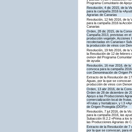
Programa Comunitario de Apoyo
Resolución, 4 dic 2015, de la V
para la campaña 2016 la «Ayuda
Agrarias de Canarias
Resolución, 12 feb 2016, de la 
para la campaña 2016 la Acción
Canarias
Orden, 28 dic 2015, de la Conse
Campaña 2013, previstas en el 
producción vegetal», Acciones I.
recolectadas en Canarias» Subac
la producción de vinos con De
Resolución, 19 feb 2016, de la 
la Resolución de 12 de febrero
ovino» del Programa Comunitari
de ayuda
Resolución, 16 mar 2016, de la 
convoca para la campaña 2016 la
con Denominación de Origen Pr
Extracto de la Resolución de 17
Aguas, por la que se convocan p
producción de vinos con Denom
Orden, 13 abr 2016, de la Conse
Orden de 28 de diciembre de 20
Apoyo a las Producciones Agrari
comercialización local de frutas
«Frutas y hortalizas», y I.3 «A
de Origen Protegida (DOP)»
Resolución, 7 jul 2016, de la V
para la campaña 2016, las ayuda
Subacción III.2.2 «Prima a los 
las Producciones Agrarias de C
Extracto de la Resolución de 7 
por la que se convocan, para el 