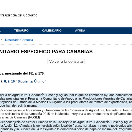
A
TESAURO
CALENDARIO
AYUDA
s
Resultado Consulta
TARIO ESPECIFICO PARA CANARIAS
, mostrando del 151 al 175.
,
7
,
8
,
9
,
10
[
Siguiente
/
Último
]
ejería de Agricultura, Ganadería, Pesca y Aguas, por la que se convocan ayudas complemen
as previstas en el Programa Comunitario de Apoyo a las Producciones Agrarias de Canarias
ayudas de Estado de la Medida I.5 «Ayuda a los productores de tomate de exportación», re
que han de regir la misma
Viceconsejería de Agricultura y Ganadería de la Consejería de Agricultura, Ganadería, Pesca
n de solicitudes de la campaña 2015 de la Medida II «Ayuda a los productores de plátano» d
grarias de Canarias (POSEI)
Viceconsejería de Sector Primario de la Consejería de Agricultura, Ganadería, Pesca y Aguas
Acción I.1 «Ayuda a la comercialización local de frutas, hortalizas, raíces y tubérculos alime
Canarias» y la Subacción I.4.2 «Ayuda a la comercialización de papa de mesa» del Program