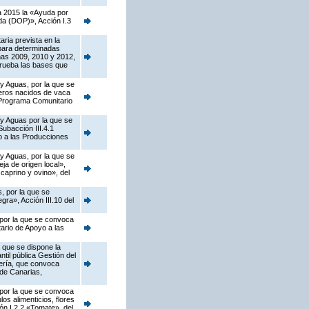
a 2015 la «Ayuda por
da (DOP)», Acción I.3
ria prevista en la
para determinadas
ñas 2009, 2010 y 2012,
prueba las bases que
 y Aguas, por la que se
neros nacidos de vaca
l Programa Comunitario
 y Aguas por la que se
ubacción III.4.1
o a las Producciones
 y Aguas, por la que se
a de origen local»,
caprino y ovino», del
, por la que se
ra», Acción III.10 del
 por la que se convoca
ario de Apoyo a las
 que se dispone la
til pública Gestión del
jería, que convoca
de Canarias,
 por la que se convoca
os alimenticios, flores
ión I.2.2 «Tomate», del