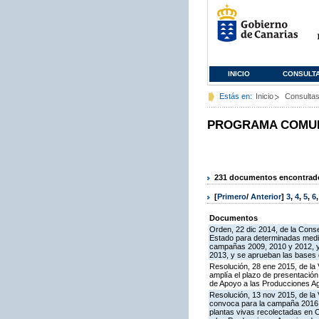
INICIO
CONSULT
Estás en:
Inicio
Consulta
PROGRAMA COMUNI
231 documentos encontrados
[
Primero
/
Anterior
]
3
,
4
,
5
,
6
Documentos
Orden, 22 dic 2014, de la Cons
Estado para determinadas medid
campañas 2009, 2010 y 2012, y 
2013, y se aprueban las bases 
Resolución, 28 ene 2015, de la 
amplía el plazo de presentació
de Apoyo a las Producciones A
Resolución, 13 nov 2015, de la 
convoca para la campaña 2016 la 
plantas vivas recolectadas en 