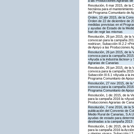
a las Producciones Agrarias de
Resolución, 6 mar 2015, de la 
hectárea para el mantenimiento 
del Programa Comunitario de A
Orden, 10 abr 2015, de la Conse
Orden de 22 de diciembre de 2
medidas previstas en el Progra
y ayudas de Estado de la Medid
han de regir las mismas
Resolución, 26 jun 2015, de la 
convocan para la campaña 2015 
nodriza», Subacción III.2.2 «Pr
de Apoyo a las Producciones Ag
Resolución, 26 jun 2015, de la 
convoca para la campaña 2015 l
«Ayuda a la industria láctea» 
Agrarias de Canarias
Resolución, 26 jun 2015, de la 
convoca para la campaña 2015 l
Subacción III.6.1 «Ayuda a la i
Programa Comunitario de Apoyo
Resolución, 27 nov 2015, de la 
convoca para la campaña 2016 la
Programa Comunitario de Apoyo
Resolución, 1 dic 2015, de la V
para la campaña 2016 la «Ayuda 
Producciones Agrarias de Cana
Resolución, 7 ene 2016, de la S
publicación del Convenio de Col
Medio Rural de Canarias, S.A.U
ayudas de estado para determi
destinadas a la campaña 2013
Resolución, 1 dic 2015, de la V
para la campaña 2016 la Acción I
y plantas vivas», Subacción I.2