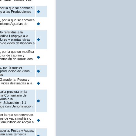
 por la que se convoca
yo a las Producciones
s, por la que se convoca
cciones Agrarias de
o referidas a la
edida I «Apoyo a la
flores y plantas vivas
vo de vides destinadas a
 por la que se modifica
ctor de caprino y
ntación de solicitudes
, por la que se
 producción de vinos
as
, Ganadería, Pesca y
 vides destinadas a la
ría prevista en la
ama Comunitario de
yuda a la
s», Subacción I.1.1
vinos con Denominación
 por la que se convocan
dos de vaca nodriza»,
 Comunitario de Apoyo a
anadería, Pesca y Aguas,
ima a los terneros