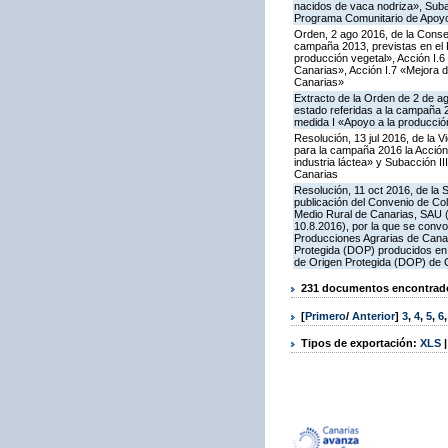
nacidos de vaca nodriza», Subac
Programa Comunitario de Apoyo
Orden, 2 ago 2016, de la Consej
campaña 2013, previstas en el 
producción vegetal», Acción I.
Canarias», Acción I.7 «Mejora d
Canarias»
Extracto de la Orden de 2 de a
estado referidas a la campaña 
medida I «Apoyo a la producció
Resolución, 13 jul 2016, de la 
para la campaña 2016 la Acción
industria láctea» y Subacción I
Canarias
Resolución, 11 oct 2016, de la 
publicación del Convenio de Col
Medio Rural de Canarias, SAU (
10.8.2016), por la que se conv
Producciones Agrarias de Canar
Protegida (DOP) producidos en 
de Origen Protegida (DOP) de 
231 documentos encontrados
[
Primero
/
Anterior
]
3
,
4
,
5
,
6
Tipos de exportación:
XLS