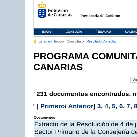
INICIO
CONSULTA
TESAURO
CALEN
Estás en:
Inicio
Consultas
Resultado Consulta
PROGRAMA COMUNITA
CANARIAS
231 documentos encontrados, mo
[
Primero
/
Anterior
]
3
,
4
,
5
,
6
,
7
,
Documentos
Extracto de la Resolución de 4 de 
Sector Primario de la Consejería d