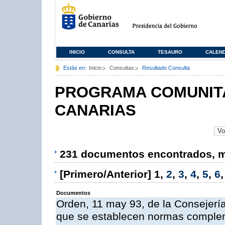
INICIO
CONSULTA
TESAURO
CALEN
Estás en:
Inicio
Consultas
Resultado Consulta
PROGRAMA COMUNITA
CANARIAS
231 documentos encontrados, mo
[Primero/Anterior]
1
,
2
,
3
,
4
,
5
,
6
Documentos
Orden, 11 may 93, de la Consejería 
que se establecen normas compleme