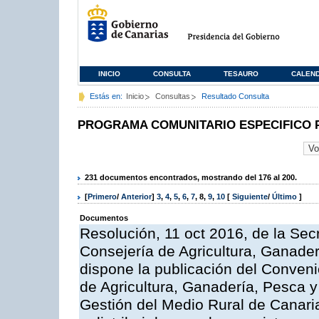
INICIO
CONSULTA
TESAURO
CALEN
Estás en:
Inicio
Consultas
Resultado Consulta
PROGRAMA COMUNITARIO ESPECIFICO 
231 documentos encontrados, mostrando del 176 al 200.
[
Primero
/
Anterior
]
3
,
4
,
5
,
6
,
7
,
8
,
9
,
10
[
Siguiente
/
Último
]
Documentos
Resolución, 11 oct 2016, de la Sec
Consejería de Agricultura, Ganader
dispone la publicación del Conveni
de Agricultura, Ganadería, Pesca y
Gestión del Medio Rural de Canar