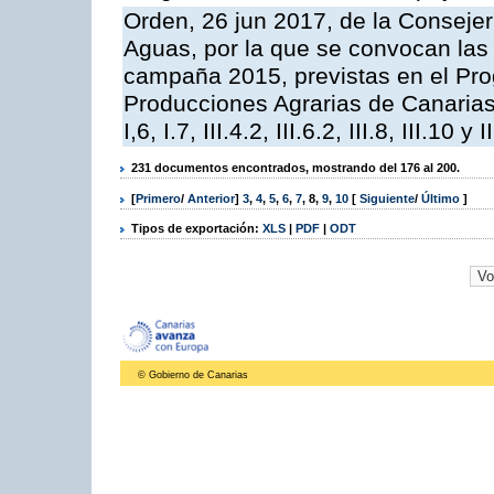
Orden, 26 jun 2017, de la Consejer
Aguas, por la que se convocan las 
campaña 2015, previstas en el Pr
Producciones Agrarias de Canarias,
I,6, I.7, III.4.2, III.6.2, III.8, III.10 y I
231 documentos encontrados, mostrando del 176 al 200.
[
Primero
/
Anterior
]
3
,
4
,
5
,
6
,
7
,
8
,
9
,
10
[
Siguiente
/
Último
]
Tipos de exportación:
XLS
|
PDF
|
ODT
© Gobierno de Canarias