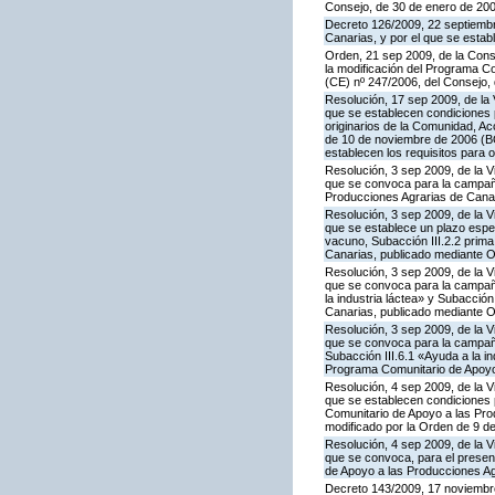
Consejo, de 30 de enero de 20
Decreto 126/2009, 22 septiembr
Canarias, y por el que se estab
Orden, 21 sep 2009, de la Conse
la modificación del Programa Co
(CE) nº 247/2006, del Consejo
Resolución, 17 sep 2009, de la 
que se establecen condiciones 
originarios de la Comunidad, A
de 10 de noviembre de 2006 (BO
establecen los requisitos para 
Resolución, 3 sep 2009, de la V
que se convoca para la campaña
Producciones Agrarias de Canar
Resolución, 3 sep 2009, de la V
que se establece un plazo espe
vacuno, Subacción III.2.2 prim
Canarias, publicado mediante O
Resolución, 3 sep 2009, de la V
que se convoca para la campañ
la industria láctea» y Subacció
Canarias, publicado mediante O
Resolución, 3 sep 2009, de la V
que se convoca para la campaña
Subacción III.6.1 «Ayuda a la i
Programa Comunitario de Apoyo 
Resolución, 4 sep 2009, de la V
que se establecen condiciones p
Comunitario de Apoyo a las Pr
modificado por la Orden de 9 d
Resolución, 4 sep 2009, de la V
que se convoca, para el present
de Apoyo a las Producciones Ag
Decreto 143/2009, 17 noviembre,