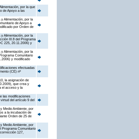
Alimentación, por la que
o de Apoyo a las
y Alimentación, por la
munitario de Apoyo a
dificado por Orden de
y Alimentación, por la
cción III.8 del Programa
OC 225, 20.11.2006) y
y Alimentación, por la
l Programa Comunitario
.2006) y modificado
dificaciones efectuadas
amento (CE) nº
10, la asignación de
0.2009), que crea y
 el acceso y la
de las modificaciones
rtud del artículo 9 del
 y Medio Ambiente, por
os a la incubación de
diante Orden de 25 de
 y Medio Ambiente, por
del Programa Comunitario
corrección 127,