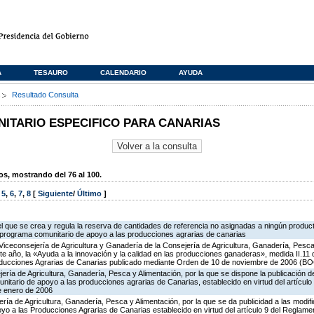
A
TESAURO
CALENDARIO
AYUDA
s
Resultado Consulta
TARIO ESPECIFICO PARA CANARIAS
, mostrando del 76 al 100.
,
5
,
6
,
7
,
8
[
Siguiente
/
Último
]
 el que se crea y regula la reserva de cantidades de referencia no asignadas a ningún produc
l programa comunitario de apoyo a las producciones agrarias de canarias
Viceconsejería de Agricultura y Ganadería de la Consejería de Agricultura, Ganadería, Pesca 
e año, la «Ayuda a la innovación y la calidad en las producciones ganaderas», medida II.11
oducciones Agrarias de Canarias publicado mediante Orden de 10 de noviembre de 2006 (BO
ería de Agricultura, Ganadería, Pesca y Alimentación, por la que se dispone la publicación d
itario de apoyo a las producciones agrarias de Canarias, establecido en virtud del artícul
e enero de 2006
ería de Agricultura, Ganadería, Pesca y Alimentación, por la que se da publicidad a las modi
o a las Producciones Agrarias de Canarias establecido en virtud del artículo 9 del Reglame