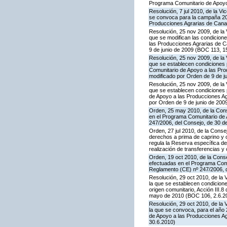
Programa Comunitario de Apoyo
Resolución, 7 jul 2010, de la V
se convoca para la campaña 201
Producciones Agrarias de Canar
Resolución, 25 nov 2009, de la 
que se modifican las condicion
las Producciones Agrarias de 
9 de junio de 2009 (BOC 113, 1
Resolución, 25 nov 2009, de la 
que se establecen condiciones p
Comunitario de Apoyo a las Pr
modificado por Orden de 9 de j
Resolución, 25 nov 2009, de la 
que se establecen condiciones p
de Apoyo a las Producciones A
por Orden de 9 de junio de 200
Orden, 25 may 2010, de la Conse
en el Programa Comunitario de A
247/2006, del Consejo, de 30 d
Orden, 27 jul 2010, de la Conse
derechos a prima de caprino y 
regula la Reserva específica d
realización de transferencias y
Orden, 19 oct 2010, de la Conse
efectuadas en el Programa Comun
Reglamento (CE) nº 247/2006, 
Resolución, 29 oct 2010, de la 
la que se establecen condicione
origen comunitario, Acción III
mayo de 2010 (BOC 106, 2.6.20
Resolución, 29 oct 2010, de la 
la que se convoca, para el año 
de Apoyo a las Producciones A
30.6.2010)