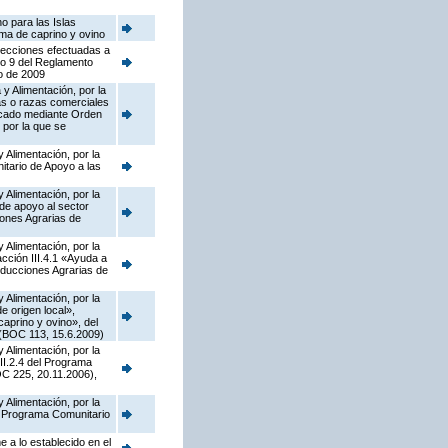
o para las Islas
ima de caprino y ovino
rrecciones efectuadas a
lo 9 del Reglamento
o de 2009
y Alimentación, por la
as o razas comerciales
licado mediante Orden
 por la que se
 Alimentación, por la
tario de Apoyo a las
 Alimentación, por la
de apoyo al sector
iones Agrarias de
 Alimentación, por la
ción III.4.1 «Ayuda a
oducciones Agrarias de
 Alimentación, por la
 origen local»,
caprino y ovino», del
 (BOC 113, 15.6.2009)
 Alimentación, por la
II.2.4 del Programa
C 225, 20.11.2006),
 Alimentación, por la
el Programa Comunitario
 a lo establecido en el