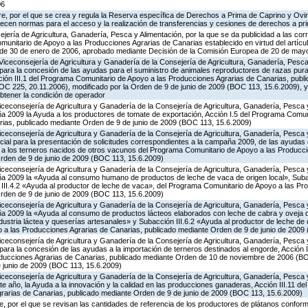
06
e, por el que se crea y regula la Reserva específica de Derechos a Prima de Caprino y Ovin
lecen normas para el acceso y la realización de transferencias y cesiones de derechos a pr
jería de Agricultura, Ganadería, Pesca y Alimentación, por la que se da publicidad a las co
munitario de Apoyo a las Producciones Agrarias de Canarias establecido en virtud del artícu
, de 30 de enero de 2006, aprobado mediante Decisión de la Comisión Europea de 20 de may
Viceconsejería de Agricultura y Ganadería de la Consejería de Agricultura, Ganadería, Pesca 
para la concesión de las ayudas para el suministro de animales reproductores de razas pur
cción III.1 del Programa Comunitario de Apoyo a las Producciones Agrarias de Canarias, pub
C 225, 20.11.2006), modificado por la Orden de 9 de junio de 2009 (BOC 113, 15.6.2009), y
obtener la condición de operador
iceconsejería de Agricultura y Ganadería de la Consejería de Agricultura, Ganadería, Pesca y
 2009 la Ayuda a los productores de tomate de exportación, Acción I.5 del Programa Comuni
ias, publicado mediante Orden de 9 de junio de 2009 (BOC 113, 15.6.2009)
iceconsejería de Agricultura y Ganadería de la Consejería de Agricultura, Ganadería, Pesca y
cial para la presentación de solicitudes correspondientes a la campaña 2009, de las ayudas 
a a los terneros nacidos de otros vacunos del Programa Comunitario de Apoyo a las Producc
rden de 9 de junio de 2009 (BOC 113, 15.6.2009)
iceconsejería de Agricultura y Ganadería de la Consejería de Agricultura, Ganadería, Pesca y
a 2009 la «Ayuda al consumo humano de productos de leche de vaca de origen local», Subac
n III.4.2 «Ayuda al productor de leche de vaca», del Programa Comunitario de Apoyo a las Pr
rden de 9 de junio de 2009 (BOC 113, 15.6.2009)
iceconsejería de Agricultura y Ganadería de la Consejería de Agricultura, Ganadería, Pesca y
 2009 la «Ayuda al consumo de productos lácteos elaborados con leche de cabra y oveja de
ndustria láctea y queserías artesanales» y Subacción III.6.2 «Ayuda al productor de leche de 
a las Producciones Agrarias de Canarias, publicado mediante Orden de 9 de junio de 2009
iceconsejería de Agricultura y Ganadería de la Consejería de Agricultura, Ganadería, Pesca y
ara la concesión de las ayudas a la importación de terneros destinados al engorde, Acción I
oducciones Agrarias de Canarias, publicado mediante Orden de 10 de noviembre de 2006 (BO
e junio de 2009 (BOC 113, 15.6.2009)
iceconsejería de Agricultura y Ganadería de la Consejería de Agricultura, Ganadería, Pesca y
e año, la Ayuda a la innovación y la calidad en las producciones ganaderas, Acción III.11 d
rarias de Canarias, publicado mediante Orden de 9 de junio de 2009 (BOC 113, 15.6.2009)
 por el que se revisan las cantidades de referencia de los productores de plátanos conforme