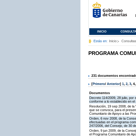
INICIO
CONSULT
Estás en:
Inicio
Consulta
PROGRAMA COMUNI
231 documentos encontrados
[
Primero
/
Anterior
]
1
,
2
,
3
,
4
Documentos
Decreto 114/2009, 28 julio, por
conforme a lo establecido en e
Resolución, 19 sep 2008, de la 
que se convoca, para el present
Comunitario de Apoyo a las Pr
Orden, 6 nov 2008, de la Consej
efectuadas en el programa comun
247/2006, del Consejo, de 30 d
Orden, 9 jun 2009, de la Consej
el Programa Comunitario de Apoy