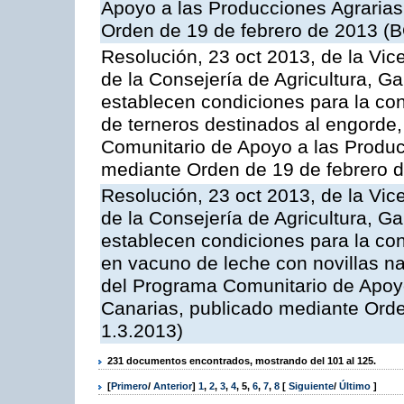
Apoyo a las Producciones Agrarias
Orden de 19 de febrero de 2013 (B
Resolución, 23 oct 2013, de la Vic
de la Consejería de Agricultura, G
establecen condiciones para la con
de terneros destinados al engorde,
Comunitario de Apoyo a las Produc
mediante Orden de 19 de febrero 
Resolución, 23 oct 2013, de la Vic
de la Consejería de Agricultura, G
establecen condiciones para la con
en vacuno de leche con novillas na
del Programa Comunitario de Apoyo
Canarias, publicado mediante Ord
1.3.2013)
231 documentos encontrados, mostrando del 101 al 125.
[
Primero
/
Anterior
]
1
,
2
,
3
,
4
,
5
,
6
,
7
,
8
[
Siguiente
/
Último
]