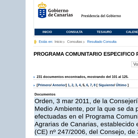
INICIO
CONSULTA
TESAURO
CALEN
Estás en:
Inicio
Consultas
Resultado Consulta
PROGRAMA COMUNITARIO ESPECIFICO 
231 documentos encontrados, mostrando del 101 al 125.
[
Primero
/
Anterior
]
1
,
2
,
3
,
4
,
5
,
6
,
7
,
8
[
Siguiente
/
Último
]
Documentos
Orden, 3 mar 2011, de la Consejerí
Medio Ambiente, por la que se da p
efectuadas en el Programa Comuni
Agrarias de Canarias, establecido e
(CE) nº 247/2006, del Consejo, de