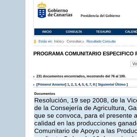
INICIO
CONSULTA
TESAURO
CALEN
Estás en:
Inicio
Consultas
Resultado Consulta
PROGRAMA COMUNITARIO ESPECIFICO 
231 documentos encontrados, mostrando del 76 al 100.
[
Primero
/
Anterior
]
1
,
2
,
3
,
4
,
5
,
6
,
7
,
8
[
Siguiente
/
Último
]
Documentos
Resolución, 19 sep 2008, de la Vic
de la Consejería de Agricultura, G
que se convoca, para el presente a
calidad en las producciones ganad
Comunitario de Apoyo a las Produc