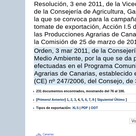
Resolución, 3 ene 2011, de la Vice
de la Consejería de Agricultura, G
la que se convoca para la campaña
tomate de exportación, Acción I.5
las Producciones Agrarias de Cana
la Comisión de 25 de marzo de 201
Orden, 3 mar 2011, de la Consejerí
Medio Ambiente, por la que se da p
efectuadas en el Programa Comuni
Agrarias de Canarias, establecido e
(CE) nº 247/2006, del Consejo, de
231 documentos encontrados, mostrando del 76 al 100.
[
Primero
/
Anterior
]
1
,
2
,
3
,
4
,
5
,
6
,
7
,
8
[
Siguiente
/
Último
]
Tipos de exportación:
XLS
|
PDF
|
ODT