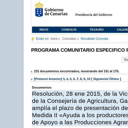
INICIO
CONSULTA
TESAURO
CALEN
Estás en:
Inicio
Consultas
Resultado Consulta
PROGRAMA COMUNITARIO ESPECIFICO 
231 documentos encontrados, mostrando del 151 al 175.
[
Primero
/
Anterior
]
3
,
4
,
5
,
6
,
7
,
8
,
9
,
10
[
Siguiente
/
Último
]
Documentos
Resolución, 28 ene 2015, de la Vic
de la Consejería de Agricultura, G
amplía el plazo de presentación de
Medida II «Ayuda a los productore
de Apoyo a las Producciones Agrar