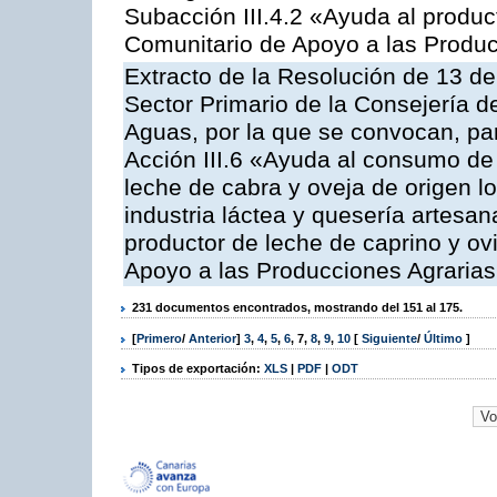
Subacción III.4.2 «Ayuda al produ
Comunitario de Apoyo a las Produc
Extracto de la Resolución de 13 de
Sector Primario de la Consejería d
Aguas, por la que se convocan, par
Acción III.6 «Ayuda al consumo de
leche de cabra y oveja de origen lo
industria láctea y quesería artesan
productor de leche de caprino y o
Apoyo a las Producciones Agrarias
231 documentos encontrados, mostrando del 151 al 175.
[
Primero
/
Anterior
]
3
,
4
,
5
,
6
,
7
,
8
,
9
,
10
[
Siguiente
/
Último
]
Tipos de exportación:
XLS
|
PDF
|
ODT