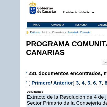
INICIO
CONSULTA
TESAURO
CALEN
Estás en:
Inicio
Consultas
Resultado Consulta
PROGRAMA COMUNITA
CANARIAS
231 documentos encontrados, mo
[
Primero
/
Anterior
]
3
,
4
,
5
,
6
,
7
,
Documentos
Extracto de la Resolución de 4 de 
Sector Primario de la Consejería d