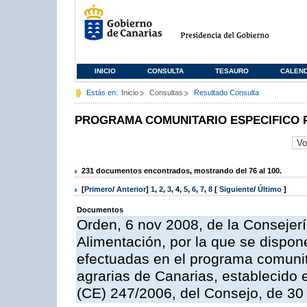
INICIO
CONSULTA
TESAURO
CALEN
Estás en:
Inicio
Consultas
Resultado Consulta
PROGRAMA COMUNITARIO ESPECIFICO 
231 documentos encontrados, mostrando del 76 al 100.
[
Primero
/
Anterior
]
1
,
2
,
3
,
4
,
5
,
6
,
7
,
8
[
Siguiente
/
Último
]
Documentos
Orden, 6 nov 2008, de la Consejerí
Alimentación, por la que se dispon
efectuadas en el programa comunit
agrarias de Canarias, establecido e
(CE) 247/2006, del Consejo, de 30