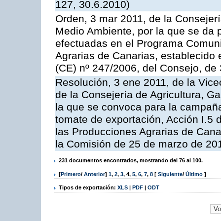
127, 30.6.2010)
Orden, 3 mar 2011, de la Consejerí
Medio Ambiente, por la que se da p
efectuadas en el Programa Comuni
Agrarias de Canarias, establecido e
(CE) nº 247/2006, del Consejo, de
Resolución, 3 ene 2011, de la Vice
de la Consejería de Agricultura, G
la que se convoca para la campaña
tomate de exportación, Acción I.5
las Producciones Agrarias de Cana
la Comisión de 25 de marzo de 201
231 documentos encontrados, mostrando del 76 al 100.
[
Primero
/
Anterior
]
1
,
2
,
3
,
4
,
5
,
6
,
7
,
8
[
Siguiente
/
Último
]
Tipos de exportación:
XLS
|
PDF
|
ODT