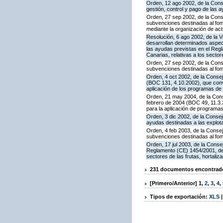
Orden, 12 ago 2002, de la Conse
gestión, control y pago de las
Orden, 27 sep 2002, de la Conse
subvenciones destinadas al fom
mediante la organización de ac
Resolución, 6 ago 2002, de la V
desarrollan determinados aspec
las ayudas previstas en el Regl
Canarias, relativas a los sector
Orden, 27 sep 2002, de la Conse
subvenciones destinadas al fom
Orden, 4 oct 2002, de la Consej
(BOC 131, 4.10.2002), que conv
aplicación de los programas de
Orden, 21 may 2004, de la Conse
febrero de 2004 (BOC 49, 11.3.2
para la aplicación de programa
Orden, 3 dic 2002, de la Consej
ayudas destinadas a las explo
Orden, 4 feb 2003, de la Consej
subvenciones destinadas al fom
Orden, 17 jul 2003, de la Conse
Reglamento (CE) 1454/2001, del 
sectores de las frutas, hortaliz
231 documentos encontrados
[Primero/Anterior]
1
,
2
,
3
,
4
,
Tipos de exportación:
XLS