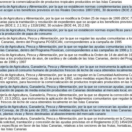
avorecer la comercialización de productos tropicales producidos en las Islas Canarias
ría de Agricultura y Alimentación, por la que se establecen normas complementarias para la 
se acojan a los beneficios previstos en los Reales Decretos 1887/1991, 30 diciembre (BOE 2
ría de Agricultura y Alimentación, por la que se modifica la Orden 25 de mayo de 1995 (BOC 70
ias para la tramitación y resolución de expedientes que se acojan a los beneficios previsto
re (BOE 2, 2.1.91) y 1318/1992, 30 octubre (BOE 44, 20.2.93)
ría de Agricultura, Pesca y Alimentación, por la que se establecen normas específicas para la
 a la producción de papa de consumo
ría de Agricultura, Pesca y Alimentación, por la que se regulan las ayudas comunitarias a l
las Canarias, dentro del Programa POSEICAN, correspondientes a la campaña de 1995
ría de Agricultura, Pesca y Alimentación, por la que se regulan las ayudas comunitarias a lo
 Islas Canarias, dentro del Programa Poseican, correspondientes a las campañas de 1996 y 
ría de Agricultura, Pesca y Alimentación, por la que se modifica la Orden de 14 de abril de 
ias a los productores de atun, de sardina y de caballa de las Islas Canarias, dentro del Pr
as de 1996 y 1997
jería de Agricultura, Ganadería, Pesca y Alimentación, por la que se instrumenta la aplicac
yudas para el consumo humano de productos frescos de leche de vaca obtenidos localmente 
ría de Agricultura, Pesca y Alimentación, por la que se regulan en la Comunidad Autónoma C
) nº 1601/92, del Consejo, de 15 de junio de 1992, sobre medidas específicas en favor de l
tos agrarios, para favorecer la comercialización de productos tropicales producidos en las 
ejería de Agricultura, Ganadería, Pesca y Alimentación, por la que se convocan ayudas, pa
zación de papas de media estación producidas en Canarias destinadas al mercado local, e
ería de Agricultura, Ganadería, Pesca y Alimentación, por la que se dispone la corrección d
, 23.3.2001), que instrumenta la aplicación de los Reglamentos comunitarios que regulan l
rescos de leche de vaca obtenidos localmente en las Islas Canarias
ería de Agricultura, Ganadería, Pesca y Alimentación, por la que se convocan las ayudas pr
Consejo, de 28 de junio de 2001, sobre medidas específicas en favor de las Islas Canarias, 
as, plantas vivas y flores destinadas al abastecimiento del mercado canario
ejería de Agricultura, Ganadería, Pesca y Alimentación, por la que se instrumenta en la Co
la solicitud, tramitación y concesión de las ayudas previstas en el Reglamento (CE) 1454/20
específicas en favor de las Islas Canarias, relativas a los sectores de las frutas, hortalizas,
 las Islas Canarias