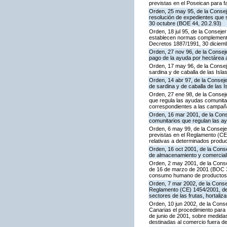
previstas en el Poseican para f
Orden, 25 may 95, de la Conseje
resolución de expedientes que 
30 octubre (BOE 44, 20.2.93)
Orden, 18 jul 95, de la Conseje
establecen normas complementar
Decretos 1887/1991, 30 diciemb
Orden, 27 nov 96, de la Conseje
pago de la ayuda por hectárea
Orden, 17 may 96, de la Conseje
sardina y de caballa de las Is
Orden, 14 abr 97, de la Conseje
de sardina y de caballa de las
Orden, 27 ene 98, de la Conseje
que regula las ayudas comunitar
correspondientes a las campañ
Orden, 16 mar 2001, de la Conse
comunitarios que regulan las a
Orden, 6 may 99, de la Conseje
previstas en el Reglamento (CEE
relativas a determinados produc
Orden, 16 oct 2001, de la Cons
de almacenamiento y comerciali
Orden, 2 may 2001, de la Consej
de 16 de marzo de 2001 (BOC 37
consumo humano de productos f
Orden, 7 mar 2002, de la Consej
Reglamento (CE) 1454/2001, del 
sectores de las frutas, hortaliz
Orden, 10 jun 2002, de la Cons
Canarias el procedimiento para 
de junio de 2001, sobre medidas 
destinadas al comercio fuera de