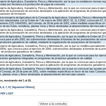
jería de Agricultura, Ganadería, Pesca y Alimentación, por la que se establecen normas esp
 ayudas por hectárea a la producción de papa de consumo
jería de Agricultura, Ganadería, Pesca y Alimentación, por la que se convocan para el ejerci
ento de la prestación de servicios destinados a la aplicación de programas de productos ga
tuaciones de formación
iceconsejería de Agricultura de la Consejería de Agricultura, Ganadería, Pesca y Alimentación
tos relacionados con la Orden de 7 de marzo de 2002 (BOC 32, 11.3.2002, corrección 57, 
amento (CE) 1454/2001, del Consejo, de 28 de junio de 2001, sobre medidas específicas en f
es de las frutas, hortalizas, plantas vivas y flores destinadas al abastecimiento del mercado 
jería de Agricultura, Ganadería, Pesca y Alimentación, por la que se convocan para el ejerci
ento de la prestación de servicios destinados a la aplicación de programas de productos ga
ería de Agricultura, Ganadería, Pesca y Alimentación, por la que se modifica la Orden de 27
oca para el año 2002, las subvenciones destinadas al fomento de las prestaciones de servic
 productos ganaderos de calidad, mediante la organización de actuaciones de formación
jería de Agricultura, Ganadería, Pesca y Alimentación, por la que se modifica parcialmente
004), que convoca para el ejercicio de 2004, subvenciones destinadas al fomento de la pres
s de productos ganaderos de calidad
ería de Agricultura, Ganadería, Pesca y Alimentación, por la que se convocan para los ejerci
taciones ganaderas integradas en programas de productos ganaderos de calidad
ería de Agricultura, Ganadería, Pesca y Alimentación, por la que se convocan para el ejercic
ento de la prestación de servicios para la aplicación de programas de productos ganaderos 
jería de Agricultura, Ganadería, Pesca y Alimentación, por la que se convocan las ayudas pre
Consejo, de 28 de junio de 2001, sobre medidas específicas en favor de las Islas Canarias, 
as, plantas vivas y flores destinadas al abastecimiento del mercado canario
, mostrando del 1 al 25.
5
,
6
,
7
,
8
[
Siguiente
/
Último
]
|
PDF
|
ODT