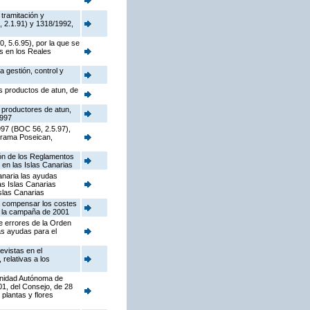
tramitación y
, 2.1.91) y 1318/1992,
, 5.6.95), por la que se
s en los Reales
 gestión, control y
os productos de atun, de
s productores de atun,
1997
1997 (BOC 56, 2.5.97),
ograma Poseican,
ión de los Reglamentos
en las Islas Canarias
anaria las ayudas
as Islas Canarias
Islas Canarias
ra compensar los costes
n la campaña de 2001
e errores de la Orden
as ayudas para el
evistas en el
relativas a los
munidad Autónoma de
01, del Consejo, de 28
 plantas y flores