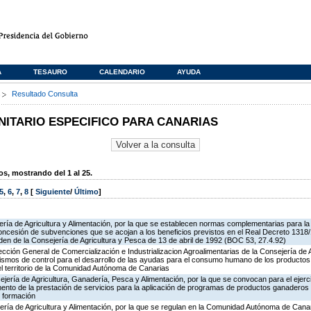
A
TESAURO
CALENDARIO
AYUDA
s
Resultado Consulta
TARIO ESPECIFICO PARA CANARIAS
, mostrando del 1 al 25.
5
,
6
,
7
,
8
[
Siguiente
/
Último
]
ría de Agricultura y Alimentación, por la que se establecen normas complementarias para la 
oncesión de subvenciones que se acojan a los beneficios previstos en el Real Decreto 1318
rden de la Consejería de Agricultura y Pesca de 13 de abril de 1992 (BOC 53, 27.4.92)
rección General de Comercialización e Industrializacion Agroalimentarias de la Consejería de 
ismos de control para el desarrollo de las ayudas para el consumo humano de los productos
el territorio de la Comunidad Autónoma de Canarias
jería de Agricultura, Ganadería, Pesca y Alimentación, por la que se convocan para el ejerci
ento de la prestación de servicios para la aplicación de programas de productos ganaderos 
 formación
ería de Agricultura y Alimentación, por la que se regulan en la Comunidad Autónoma de Cana