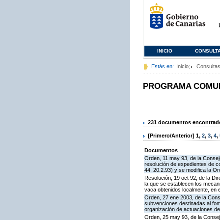
INICIO
CONSULT
Estás en:
Inicio
Consulta
PROGRAMA COMUNI
231 documentos encontrados
[Primero/Anterior]
1
,
2
,
3
,
4
,
Documentos
Orden, 11 may 93, de la Conseje
resolución de expedientes de c
44, 20.2.93) y se modifica la O
Resolución, 19 oct 92, de la Di
la que se establecen los mecan
vaca obtenidos localmente, en 
Orden, 27 ene 2003, de la Conse
subvenciones destinadas al fom
organización de actuaciones de
Orden, 25 may 93, de la Consej