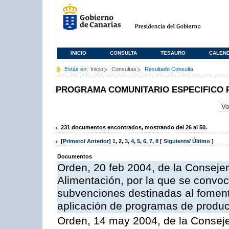
INICIO
CONSULTA
TESAURO
CALEN
Estás en:
Inicio
Consultas
Resultado Consulta
PROGRAMA COMUNITARIO ESPECIFICO 
231 documentos encontrados, mostrando del 26 al 50.
[
Primero
/
Anterior
]
1
,
2
,
3
,
4
,
5
,
6
,
7
,
8
[
Siguiente
/
Último
]
Documentos
Orden, 20 feb 2004, de la Consejer
Alimentación, por la que se convoc
subvenciones destinadas al fomento
aplicación de programas de produc
Orden, 14 may 2004, de la Conseje