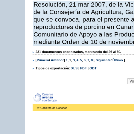
Resolución, 21 mar 2007, de la Vic
de la Consejería de Agricultura, G
que se convoca, para el presente a
reproductores de porcino en Canar
Comunitario de Apoyo a las Produc
mediante Orden de 10 de noviembr
231 documentos encontrados, mostrando del 26 al 50.
[
Primero
/
Anterior
]
1
,
2
,
3
,
4
,
5
,
6
,
7
,
8
[
Siguiente
/
Último
]
Tipos de exportación:
XLS
|
PDF
|
ODT
© Gobierno de Canarias