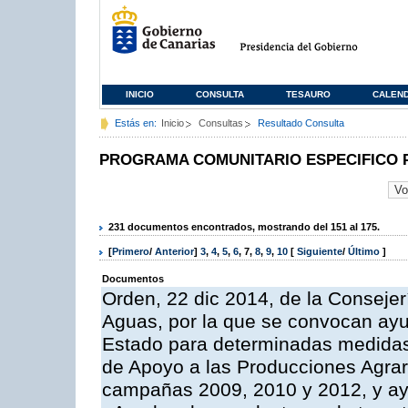
INICIO
CONSULTA
TESAURO
CALEN
Estás en:
Inicio
Consultas
Resultado Consulta
PROGRAMA COMUNITARIO ESPECIFICO 
231 documentos encontrados, mostrando del 151 al 175.
[
Primero
/
Anterior
]
3
,
4
,
5
,
6
,
7
,
8
,
9
,
10
[
Siguiente
/
Último
]
Documentos
Orden, 22 dic 2014, de la Consejer
Aguas, por la que se convocan ay
Estado para determinadas medidas
de Apoyo a las Producciones Agrar
campañas 2009, 2010 y 2012, y ay