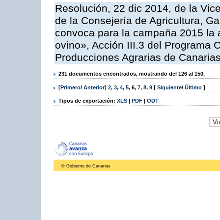
Resolución, 22 dic 2014, de la Vic
de la Consejería de Agricultura, G
convoca para la campaña 2015 la a
ovino», Acción III.3 del Programa 
Producciones Agrarias de Canaria
231 documentos encontrados, mostrando del 126 al 150.
[
Primero
/
Anterior
]
2
,
3
,
4
,
5
,
6
,
7
,
8
,
9
[
Siguiente
/
Último
]
Tipos de exportación:
XLS
|
PDF
|
ODT
© Gobierno de Canarias