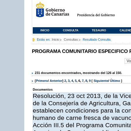
INICIO
CONSULTA
TESAURO
CALEN
Estás en:
Inicio
Consultas
Resultado Consulta
PROGRAMA COMUNITARIO ESPECIFICO 
231 documentos encontrados, mostrando del 126 al 150.
[
Primero
/
Anterior
]
2
,
3
,
4
,
5
,
6
,
7
,
8
,
9
[
Siguiente
/
Último
]
Documentos
Resolución, 23 oct 2013, de la Vic
de la Consejería de Agricultura, G
establecen condiciones para la co
humano de carne fresca de vacuno, 
Acción III.5 del Programa Comunit