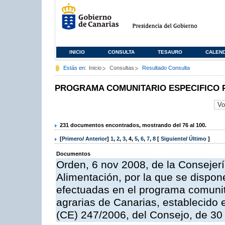
INICIO
CONSULTA
TESAURO
CALEN
Estás en:
Inicio
Consultas
Resultado Consulta
PROGRAMA COMUNITARIO ESPECIFICO 
231 documentos encontrados, mostrando del 76 al 100.
[
Primero
/
Anterior
]
1
,
2
,
3
,
4
,
5
,
6
,
7
,
8
[
Siguiente
/
Último
]
Documentos
Orden, 6 nov 2008, de la Consejerí
Alimentación, por la que se dispon
efectuadas en el programa comunit
agrarias de Canarias, establecido e
(CE) 247/2006, del Consejo, de 30