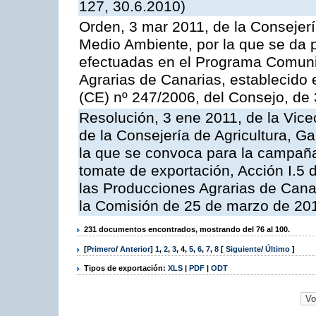
127, 30.6.2010)
Orden, 3 mar 2011, de la Consejerí
Medio Ambiente, por la que se da p
efectuadas en el Programa Comuni
Agrarias de Canarias, establecido e
(CE) nº 247/2006, del Consejo, de
Resolución, 3 ene 2011, de la Vice
de la Consejería de Agricultura, G
la que se convoca para la campaña
tomate de exportación, Acción I.5
las Producciones Agrarias de Cana
la Comisión de 25 de marzo de 201
231 documentos encontrados, mostrando del 76 al 100.
[
Primero
/
Anterior
]
1
,
2
,
3
,
4
,
5
,
6
,
7
,
8
[
Siguiente
/
Último
]
Tipos de exportación:
XLS
|
PDF
|
ODT