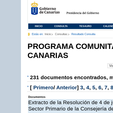
INICIO
CONSULTA
TESAURO
CALEN
Estás en:
Inicio
Consultas
Resultado Consulta
PROGRAMA COMUNITA
CANARIAS
231 documentos encontrados, mo
[
Primero
/
Anterior
]
3
,
4
,
5
,
6
,
7
,
Documentos
Extracto de la Resolución de 4 de 
Sector Primario de la Consejería d