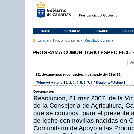
INICIO
CONSULTA
TESAURO
CALEN
Estás en:
Inicio
Consultas
Resultado Consulta
PROGRAMA COMUNITARIO ESPECIFICO 
231 documentos encontrados, mostrando del 51 al 75.
[
Primero
/
Anterior
]
1
,
2
,
3
,
4
,
5
,
6
,
7
,
8
[
Siguiente
/
Último
]
Documentos
Resolución, 21 mar 2007, de la Vic
de la Consejería de Agricultura, G
que se convoca, para el presente a
de leche con novillas nacidas en C
Comunitario de Apoyo a las Produc